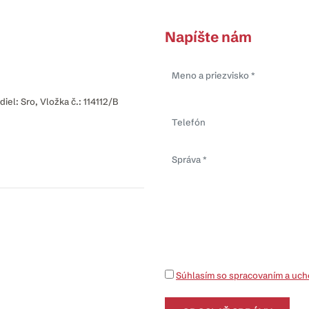
Napíšte nám
iel: Sro, Vložka č.: 114112/B
Súhlasím so spracovaním a uc