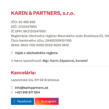
KARIN & PARTNERS, s.r.o.
IČO: 50 495 895
DIČ: 2120347900
IČ DPH: SK2120347900
Registrácia: Obchodný register Mestského súdu Bratislava III, Odd
Číslo bankového účtu: 2945030910/1100
IBAN: SK42 1100 0000 0029 4503 0910
Výpis z obchodného registra
V mene spoločnosti:
Mgr. Karin Zápalová, konateľ
Kancelária:
Lazaretská 3/a, 811 08 Bratislava
info@karinpartners.sk
+421 918 971 554
Facebook
Instagram