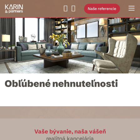
Naše referencie
Obľúbené nehnuteľnosti
Vaše bývanie, naša vášeň
realitná kancelária