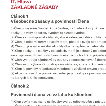
II. Hlava
ZÁKLADNÉ ZÁSADY
Článok 1
Všeobecné zásady a povinnosti člena
(1) Člen pri výkone činností koná čestne, v súlade s dobrými m
poskytuje vždy odborne, svedomito a zodpovedne.
(2) Člen sa musí správať vždy tak, aby si zabezpečil dôveru klienta
(3) Člen je odborníkom v oblasti v ktorej pôsobí a svoju odbornos
(4) Člen pri poskytovaní služieb vždy dbá na napĺňanie cieľov kl
(5) Člen poskytuje služby v oblastiach, ktoré je schopný po odbo
zaväzuje konzultovať podrobnosti riešenia obchodného prípadu s 
(6) Člen vystupuje a jedná vždy tak, aby zostalo zachované dobr
(7) Člen sa pri výkone činnosti správa vždy tak, aby jeho konani
(8) Člen je povinný rešpektovať všeobecne záväzné právne predpi
(9) Ak je členom Únie právnická osoba, je jej zástupca povinný vy
na ktorých je Únia postavená.
Článok 2
Povinnosti člena vo vzťahu ku klientovi
(1) Člen vyvíja maximálne úsilie, aby svojou odbornosťou a prístu