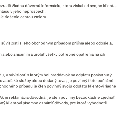
radiť žiadnu dôvernú informáciu, ktorú získal od svojho klienta,
úhlasu v jeho neprospech.
šie riešenie cestou zmieru.
súvislosti s jeho obchodným prípadom prijíma alebo odosiela,
m alebo zničením a urobiť všetky potrebné opatrenia na ich
adu, v súvislosti s ktorým bol preddavok na odplatu poskytnutý.
kovateľské služby alebo dodaný tovar, je povinný tieto peňažné
bchodného prípadu je člen povinný svoju odplatu klientovi riadne
. Ak je reklamácia dôvodná, je člen povinný bezodkladne zjednať
inný klientovi písomne oznámiť dôvody, pre ktoré vyhodnotil