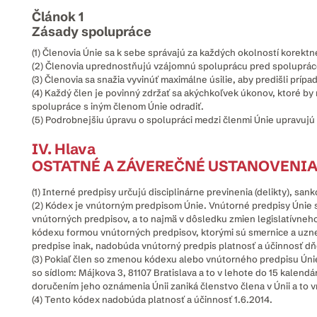
Článok 1
Zásady spolupráce
(1) Členovia Únie sa k sebe správajú za každých okolností korektne
(2) Členovia uprednostňujú vzájomnú spoluprácu pred spolupráco
(3) Členovia sa snažia vyvinúť maximálne úsilie, aby predišli pr
(4) Každý člen je povinný zdržať sa akýchkoľvek úkonov, ktoré by
spolupráce s iným členom Únie odradiť.
(5) Podrobnejšiu úpravu o spolupráci medzi členmi Únie upravujú
IV. Hlava
OSTATNÉ A ZÁVEREČNÉ USTANOVENI
(1) Interné predpisy určujú disciplinárne previnenia (delikty), sa
(2) Kódex je vnútorným predpisom Únie. Vnútorné predpisy Únie s
vnútorných predpisov, a to najmä v dôsledku zmien legislatívneh
kódexu formou vnútorných predpisov, ktorými sú smernice a uzn
predpise inak, nadobúda vnútorný predpis platnosť a účinnosť d
(3) Pokiaľ člen so zmenou kódexu alebo vnútorného predpisu Ú
so sídlom: Májkova 3, 81107 Bratislava a to v lehote do 15 kalen
doručením jeho oznámenia Únii zaniká členstvo člena v Únii a to 
(4) Tento kódex nadobúda platnosť a účinnosť 1.6.2014.