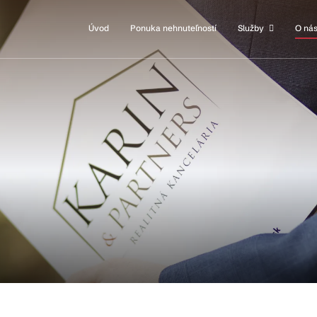
Úvod
Ponuka nehnuteľností
Služby
O ná