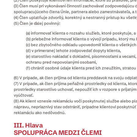
(2) Člen poskytuje klientovi len informácie, ktoré sú pravdivé, pr
(3) Člen musí pri vykonávaní činnosti zachovávať zodpovedajúcu d
spolupracujúceho člena Únie, partnera alebo zamestnávateľa, a 
(4) Člen uplatňuje zdvorilý, korektný a nestranný prístup ku všetk
(5) Člen je ďalej povinný:
(a) informovať klienta o rozsahu služieb, ktoré poskytuje, a 
(b) priebežne informovať klienta o vývoji prípadu, ktorý mu
(c) bez zbytočného odkladu upovedomiť klienta o všetkých
(d) v primeranej lehote zodpovedať dopyty klienta,
(e) starostlivo nakladať s dokladmi, písomnosťami a vecami
ochranu pred nepovolanými osobami,
(f) chrániť osobné údaje klienta pred ich zneužitím, strat
(6) V prípade, ak člen prijíma od klienta preddavok na svoju odpl
(7) V prípade, ak člen prijíma peňažné prostriedky od klienta, k
prostriedky starostlivo uchovať, nepoužiť ich v rozpore s prijatý
vyúčtovať.
(8) Ak klient vznesie reklamáciu voči poskytnutej službe alebo pl
nápravu, nepriaznivý stav odstrániť, prípadne klientovi poskytnú
reklamáciu ako nedôvodnú.
III. Hlava
SPOLUPRÁCA MEDZI ČLEMI