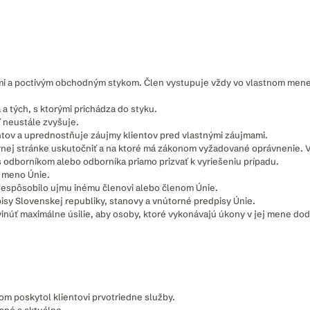
ravmi a poctivým obchodným stykom. Člen vystupuje vždy vo vlastnom men
 a tých, s ktorými prichádza do styku.
ť neustále zvyšuje.
ientov a uprednostňuje záujmy klientov pred vlastnými záujmami.
rnej stránke uskutočniť a na ktoré má zákonom vyžadované oprávnenie. Vo
odborníkom alebo odborníka priamo prizvať k vyriešeniu prípadu.
é meno Únie.
e nespôsobilo ujmu inému členovi alebo členom Únie.
sy Slovenskej republiky, stanovy a vnútorné predpisy Únie.
vinúť maximálne úsilie, aby osoby, ktoré vykonávajú úkony v jej mene dod
pom poskytol klientovi prvotriedne služby.