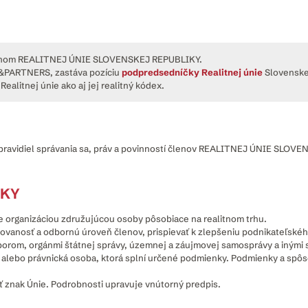
 členom REALITNEJ ÚNIE SLOVENSKEJ REPUBLIKY.
N&PARTNERS, zastáva pozíciu
podpredsedníčky Realitnej únie
Slovenskej
Realitnej únie ako aj jej realitný kódex.
 pravidiel správania sa, práv a povinností členov REALITNEJ ÚNIE SLOV
IKY
e organizáciou združujúcou osoby pôsobiace na realitnom trhu.
ovanosť a odbornú úroveň členov, prispievať k zlepšeniu podnikateľskéh
borom, orgánmi štátnej správy, územnej a záujmovej samosprávy a inými 
 alebo právnická osoba, ktorá splní určené podmienky. Podmienky a spôso
ť znak Únie. Podrobnosti upravuje vnútorný predpis.