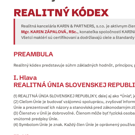
REALITNÝ KÓDEX
Realitná kancelária KARIN & PARTNERS, s.r.o. je aktívnym
Mgr. KARIN ZÁPALOVÁ, RSc.
, konateľka spoločnosti KARI
Všetci makléri sú certifikovaní a dodržiavajú ciele a štandardy 
PREAMBULA
Realitný kódex predstavuje súhrn základných hodnôt, princípov,
I. Hlava
REALITNÁ ÚNIA SLOVENSKEJ REPUBL
(1) REALITNÁ ÚNIA SLOVENSKEJ REPUBLIKY, ďalej aj ako “Únia”, j
(2) Cieľom Únie je budovať vzájomnú spoluprácu, zvyšovať inform
Únie a prezentovať ich názory a stanoviská pred zákonodarným z
(3) Členstvo v Únii je dobrovoľné. Členom môže byť fyzická osoba
vnútorné predpisy Únie.
(4) Symbolom Únie je znak. Každý člen Únie je oprávnený používa