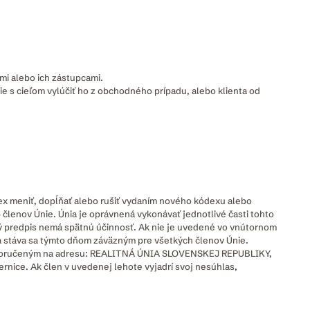
mi alebo ich zástupcami.
ie s cieľom vylúčiť ho z obchodného prípadu, alebo klienta od
ex meniť, dopĺňať alebo rušiť vydaním nového kódexu alebo
členov Únie. Únia je oprávnená vykonávať jednotlivé časti tohto
 predpis nemá spätnú účinnosť. Ak nie je uvedené vo vnútornom
a stáva sa týmto dňom záväzným pre všetkých členov Únie.
ím doručeným na adresu: REALITNÁ ÚNIA SLOVENSKEJ REPUBLIKY,
rnice. Ak člen v uvedenej lehote vyjadrí svoj nesúhlas,