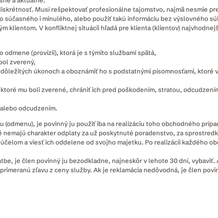
esné a aktuálne.
iskrétnosť. Musí rešpektovať profesionálne tajomstvo, najmä nesmie prez
to súčasného i minulého, alebo použiť takú informáciu bez výslovného s
ým klientom. V konfliktnej situácii hľadá pre klienta (klientov) najvhodnej
o odmene (provízii), ktorá je s týmito službami spätá,
 bol zverený,
 dôležitých úkonoch a oboznámiť ho s podstatnými písomnosťami, ktoré v 
, ktoré mu boli zverené, chrániť ich pred poškodením, stratou, odcudzení
ou alebo odcudzením.
atu (odmenu), je povinný ju použiť iba na realizáciu toho obchodného príp
toré nemajú charakter odplaty za už poskytnuté poradenstvo, za sprostred
m účelom a viesť ich oddelene od svojho majetku. Po realizácii každého o
atbe, je člen povinný ju bezodkladne, najneskôr v lehote 30 dní, vybaviť
ť primeranú zľavu z ceny služby. Ak je reklamácia nedôvodná, je člen pov