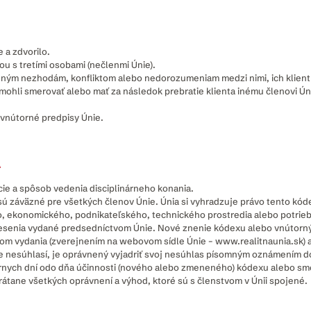
 a zdvorilo.
u s tretími osobami (nečlenmi Únie).
ípadným nezhodám, konfliktom alebo nedorozumeniam medzi nimi, ich klient
 mohli smerovať alebo mať za následok prebratie klienta inému členovi Ún
 vnútorné predpisy Únie.
A
nkcie a spôsob vedenia disciplinárneho konania.
ú záväzné pre všetkých členov Únie. Únia si vyhradzuje právo tento kód
o, ekonomického, podnikateľského, technického prostredia alebo potrieb 
esenia vydané predsedníctvom Únie. Nové znenie kódexu alebo vnútorný
ňom vydania (zverejnením na webovom sídle Únie – www.realitnaunia.sk) 
nie nesúhlasí, je oprávnený vyjadriť svoj nesúhlas písomným oznámen
dárnych dní odo dňa účinnosti (nového alebo zmeneného) kódexu alebo sme
vrátane všetkých oprávnení a výhod, ktoré sú s členstvom v Únii spojené.