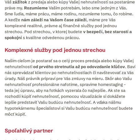
Váš
zážitok
z predaja alebo kúpy Vašej nehnuteľnosti sa postaráme
práve my.
Rozumieme
Vašim potrebám, lebo sme jedným z Vás.
Sme ľudia, máme prácu, máme rodinu, rozumieme tomu, čo robíme.
A keďže
nám záleží na Vašom čase záleží
, máme pre Vás
komplexné realitné, právne aj finančné služby pod jednou
strechou. Pod strechou, v ktorej budete
v bezpečí, bez starostí a
spokojní
s kvalitne odvedenou prácou.
Komplexné služby pod jednou strechou
Naším cieľom je postarať sa o celý proces predaja alebo kúpy Vašej
nehnuteľnosti
od prvého stretnutia až po odovzdanie kľúčov
. Baví
nás sprevádzať klientov po nehnuteľnostiach či navštevovať za Vás
úrady. Náš právnik pripraví pre Vás zmluvy na mieru. Skôr ako Vašu
nehnuteľnosť profesionálne nafotíme, spravíme homestaging –
teda jej úpravu, aby na fotkách vyzerala čo najlepšie. Ak ste sa
rozhodli kúpiť nehnuteľnosť, pomocou vizualizácie si dokážete
lepšie predstaviť Vašu budúcu nehnuteľnosť. A vďaka nášmu
hypotekárnemu špecialistovi si Vašu budúcu nehnuteľnosť budete
môcť kúpiť.
Spoľahlivý partner