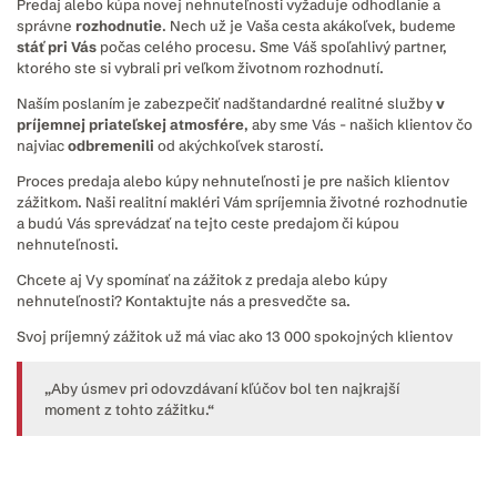
Predaj alebo kúpa novej nehnuteľnosti vyžaduje odhodlanie a
správne
rozhodnutie
. Nech už je Vaša cesta akákoľvek, budeme
stáť pri Vás
počas celého procesu. Sme Váš spoľahlivý partner,
ktorého ste si vybrali pri veľkom životnom rozhodnutí.
Naším poslaním je zabezpečiť nadštandardné realitné služby
v
príjemnej priateľskej atmosfére
, aby sme Vás - našich klientov čo
najviac
odbremenili
od akýchkoľvek starostí.
Proces predaja alebo kúpy nehnuteľnosti je pre našich klientov
zážitkom. Naši realitní makléri Vám spríjemnia životné rozhodnutie
a budú Vás sprevádzať na tejto ceste predajom či kúpou
nehnuteľnosti.
Chcete aj Vy spomínať na zážitok z predaja alebo kúpy
nehnuteľnosti? Kontaktujte nás a presvedčte sa.
Svoj príjemný zážitok už má viac ako 13 000 spokojných klientov
„Aby úsmev pri odovzdávaní kľúčov bol ten najkrajší
moment z tohto zážitku.“