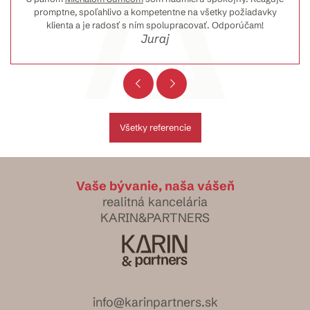
tne, spoľahlivo a kompetentne na všetky požiadavky
Navyše 
ienta a je radosť s ním spolupracovať. Odporúčam!
Juraj
Všetky referencie
Vaše bývanie, naša vášeň
realitná kancelária
KARIN&PARTNERS
info@karinpartners.sk