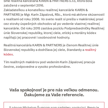
Sme realitná kancelária KARIN & PARTNERS s.r.o, ktorá bola
založená v septembri 2016.
Zakladateľkou a konateľkou realitnej kancelárie KARIN &
PARTNERS je Mgr. Karin Zápalová, RSc., ktorá má aktívne skúsenosti
s realitami od roku 2008. Vo svete realít si prešla v maklérskej praxi
cez stovky úspešných obchodov až po vedenie vlastnej realitnej
kancelárie. Od roku 2015 zastáva pozíciu Podpredsedníčky Realitnej
únie Slovenskej republiky, ktorej ciele, etický a morálny kódex
napĺňajú jej pracovné i osobnostné hodnoty.
Realitná kancelária KARIN & PARTNERS je členom Realitnej únie
Slovenskej republiky a dodržiava jej ciele, štandardy a
realitný
kódex
.
Tím realitných maklérov pod vedením Karin Zápalovej pracuje
čestne, zodpovedne a vysoko profesionálne.
Vaša spokojnosť je pre nás veľkou odmenou.
Ďakujeme za Vaše referencie.
om
Michalom Šumcom
som nadmieru spokojný. Reaguje
Spolu