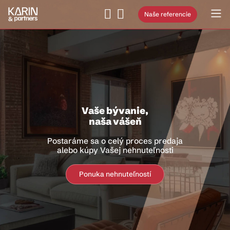
Naše referencie
Makléri, ktorí rozumejú
ľuďom aj nehnuteľnostiam
Naši makléri spájajú skúsenosti, cit pre detail
a osobný prístup ku každému klientovi
Pozrite si náš tím maklérov