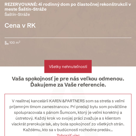
REZERVOVANÉ: 4i rodinný dom po čiastočnej rekonštrukcii v
meste Šaštín-Stráže
Šaštín-Stráže
Cena v RK
2
100 m
Všetky nehnuteľnosti
Vaša spokojnosť je pre nás veľkou odmenou.
Ďakujeme za Vaše referencie.
V realitnej kancelárii KARIN &PARTNERS som sa stretla s veľmi
príjemným tímom zamestnancov. Pri predaji bytu som poväčšine
spolupracovala s pánom Šumcom, ktorý je veľmi korektný a
ústretový. Každý krok vo svojej práci zvažuje a s klientom
viackrát prerokuje tak, aby bola spokojnosť zo všetkých strán.
Každému, kto sa v budúcnosti rozhodne predáv
...
Zobraziť viac