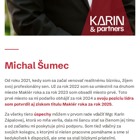
Michal Šumec
Od roku 2021, kedy som sa začal venovať realitnému biznisu, žijem
svoj profesionálny sen. Už za rok 2022 som sa umiestnil na druhom
mieste Maklér roka a za rok 2023 som obsadil miesto prvé. Toto
prvé miesto sa mi podarilo obhájiť za rok 2024 a
svoju pozíciu lídra
som potvrdil aj ziskom titulu Maklér roka za rok 2025
.
Za všetky tieto
úspechy
môžem v prvom rade vďačiť Mgr. Karin
Zápalovej, ktorá vo mňa verila, dala mi šancu stať sa členom jej tímu
a od začiatku mi poskytuje plnú podporu. Som tiež vďačný za
svojich kolegov, s ktorými si nielen pracovne pomáhame a sme si
kedykoľvek k dispozícii, ale sme sa stali blízkymi priateľmi.