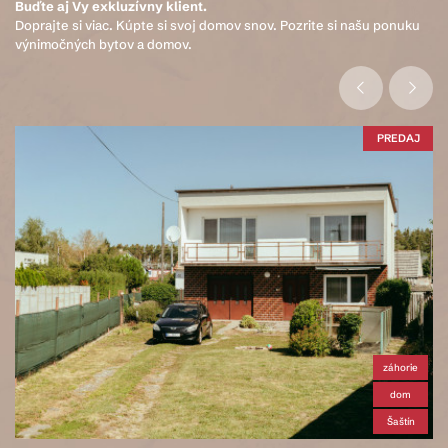
Buďte aj Vy exkluzívny klient.
Doprajte si viac. Kúpte si svoj domov snov. Pozrite si našu ponuku
výnimočných bytov a domov.
PREDAJ
záhorie
dom
Šaštín