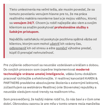
Tieto umiestnenia ma veľmi tešia, ale musím povedať, že sa
tomuto povolaniu venujem hlavne pre to, že ma práca
realitného makléra nesmierne baví a je mojou vášňou, ktorej
sa
venujem 24/7
. Chcem ju robiť najlepšie ako viem a svojim
klientom sa snažím poskytovať
profesionálne služby s
ľudským prístupom
.
Najväčšiu satisfakciu mi poskytuje pozitívna spätná väzba od
klientov, ktorým som mohol
ušetriť
ich vzácny čas,
odbremeniť
ich od stresu a ešte
pomôcť
výhodne predať,
kúpiť či prenajať nehnuteľnosť.
Pre zvýšenie odbornosti sa neustále
vzdelávam a kráčam s dobou.
Do svojich procesov som úspešne implementoval
moderné
technológie vrátane umelej inteligencie
, vďaka čomu dokážem
pracovať rýchlejšie a efektívnejšie. V realitnej kancelárii KARIN &
PARTNERS pravidelne absolvujeme školenia s externými lektormi,
zúčastňujem sa webinárov Realitnej únie Slovenskej republiky a
neustále sledujem nové trendy na realitnom trhu.
Som presvedčený, že každý máme robiť to, čo nás baví a v čom sme
dobrí. Obrovskou oporou je pre mňa v tomto smere moja manželka