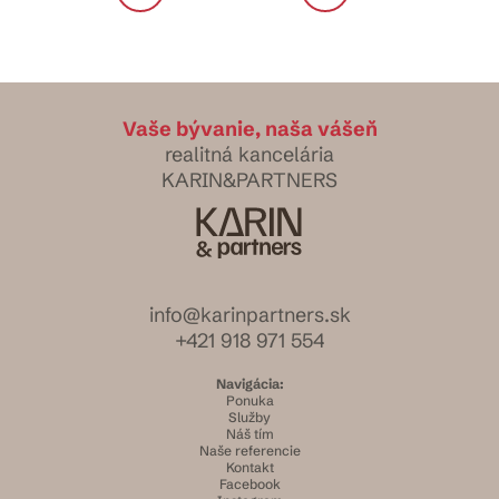
Vaše bývanie, naša vášeň
realitná kancelária
KARIN&PARTNERS
info@karinpartners.sk
+421 918 971 554
Navigácia:
Ponuka
Služby
Náš tím
Naše referencie
Kontakt
Facebook