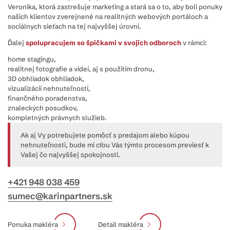
Veronika, ktorá zastrešuje marketing a stará sa o to, aby boli ponuky
našich klientov zverejnené na realitných webových portáloch a
sociálnych sieťach na tej najvyššej úrovni.
Ďalej
spolupracujem so špičkami v svojich odboroch
v rámci:
home stagingu,
realitnej fotografie a videí, aj s použitím dronu,
3D obhliadok obhliadok,
vizualizácií nehnuteľností,
finančného poradenstva,
znaleckých posudkov,
kompletných právnych služieb.
Ak aj Vy potrebujete pomôcť s predajom alebo kúpou
nehnuteľnosti, bude mi cťou Vás týmto procesom previesť k
Vašej čo najvyššej spokojnosti.
+421 948 038 459
sumec@karinpartners.sk
Ponuka makléra
Detail makléra