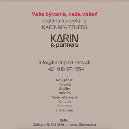
Vaše bývanie, naša vášeň
realitná kancelária
KARIN&PARTNERS
info@karinpartners.sk
+421 918 971 554
Navigácia:
Ponuka
Služby
Náš tím
Naše referencie
Kontakt
Facebook
Instagram
Sídlo:
Jelšová 11, 831 01 Bratislava, Slovensko