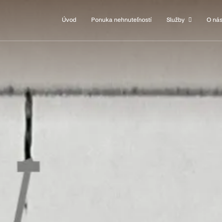
Úvod
Ponuka nehnuteľností
Služby
O ná