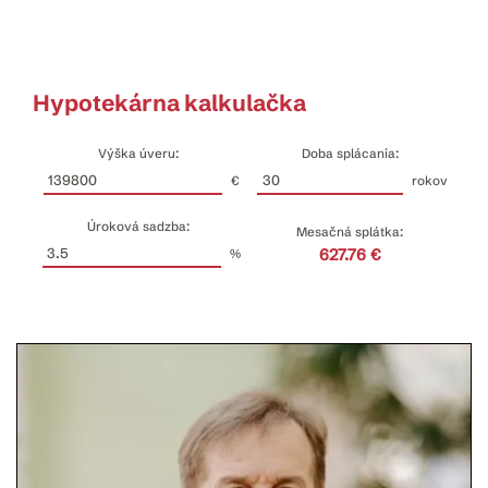
Hypotekárna kalkulačka
Výška úveru:
Doba splácania:
€
rokov
Úroková sadzba:
Mesačná splátka:
627.76 €
%