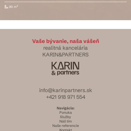
2
121 m
Vaše bývanie, naša vášeň
realitná kancelária
KARIN&PARTNERS
info@karinpartners.sk
+421 918 971 554
Navigácia:
Ponuka
Služby
Náš tím
Naše referencie
Kontakt