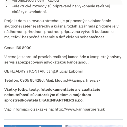
-hromozvod s certifikáciou
-elektrické rozvody sú pripravené na vykonanie revíznej
skúšky el.zariadeni.
Projekt domu s rovnou strechou je pripravený na dokončenie
skutočnej zelenej strechy a krásna rozľahlá záhrada pri dome je v
nádhernom prírodnom prostredí pripravená vytvoriť budúcemu
majiteľovi bezpečné zázemie a tiež cielenú sebestačnosť.
Cena: 139 800€
V cene je zahrnutá provízia realitnej kancelárie a kompletný právny
servis zabezpečovaný advokátskou kanceláriou.
OBHLIADKY a KONTAKT: Ing.Klučiar Ľubomír
Telefón: 0905 854286, Mail: kluciar.l@karinpartners.sk
Všetky fotky, texty, fotodokumentácie a vizualizácie
nehnuteľnosti sú autorským dielom a majetkom
sprostredkovateľa f.KARINPARTNERS s.r.o.
Viac informácií o zákazke na: http://www.karinpartners.sk