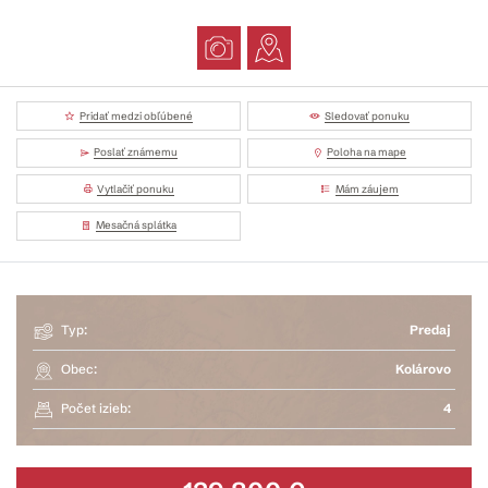
Pridať medzi obľúbené
Sledovať ponuku
Poslať známemu
Poloha na mape
Vytlačiť ponuku
Mám záujem
Mesačná splátka
Typ:
Predaj
Obec:
Kolárovo
Počet izieb:
4