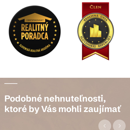
Podobné nehnuteľnosti,
ktoré by Vás mohli zaujímať