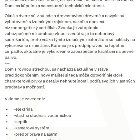
Dom má kúpeľnu a samostatnú technickú miestnosť.
Okná a dvere sú v súlade s drevostavbou drevené a navyše sú
vyhotovené s izolačným trojsklom, nakoľko dom má
nízkoenergetický certifikát. Zvonka je zateplenie
zabezpečené minerálnou vlnou a zvnútra je to nehorlavý
sadrokartón, preto vďaka týmto izolačným materiálom sú náklady na
vykurovanie minimálne. Kúrenie je s predprípravou na tepelné
čerpadlo, aktuálne je vykurovanie zabezpečené kachlami na pevné
palivo.
---
Dom s rovnou strechou, sa nachádza aktuálne v stave
pred dokončením, nový majiteľ si teda môže dotvoriť niektoré
charakterové prvky a detaily nehnuteľnosti, podľa svojich vlastných
predstáv a možností.
V dome je zavedená:
-elektrina
-vlastná studňa s vodárničkou
-septik
-kamerový systém
-predpríprava na alarm