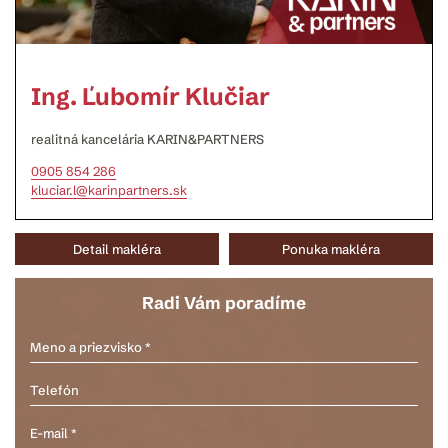
Ing. Ľubomír Klučiar
realitná kancelária KARIN&PARTNERS
0905 854 286
kluciar.l@karinpartners.sk
Detail makléra
Ponuka makléra
Radi Vám poradíme