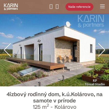
Naše referencie
4izbový rodinný dom, k.ú.Kolárovo, na
samote v prírode
2
125 m
- Kolárovo