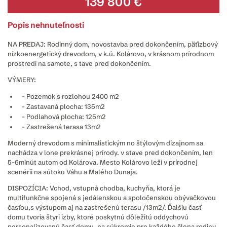
139 800 €
Popis nehnuteľnosti
NA PREDAJ: Rodinný dom, novostavba pred dokončením, päťizbový
nízkoenergetický drevodom, v k.ú. Kolárovo, v krásnom prírodnom
prostredí na samote, s tave pred dokončením.
VÝMERY:
- Pozemok s rozlohou 2400 m2
- Zastavaná plocha: 135m2
- Podlahová plocha: 125m2
- Zastrešená terasa 13m2
Moderný drevodom s minimalistickým no štýlovým dizajnom sa
nachádza v lone prekrásnej prírody. v stave pred dokončením, len
5-6minút autom od Kolárova. Mesto Kolárovo leží v prírodnej
scenérii na sútoku Váhu a Malého Dunaja.
DISPOZÍCIA: Vchod, vstupná chodba, kuchyňa, ktorá je
multifunkčne spojená s jedálenskou a spoločenskou obývačkovou
časťou,s výstupom aj na zastrešenú terasu /13m2/. Ďalšiu časť
domu tvoria štyri izby, ktoré poskytnú dôležitú oddychovú
personalizovanú časť domu, na súkromie pre každého člena rodiny.