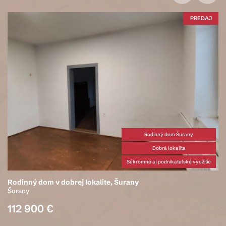
PREDAJ
Rodinný dom Šurany
Dobrá lokalita
Súkromné aj podnikateľské využitie
urany
Výhodná ponuka: Na predaj m
- novostavba v Šuranoch, sl
Šurany
149 900 €