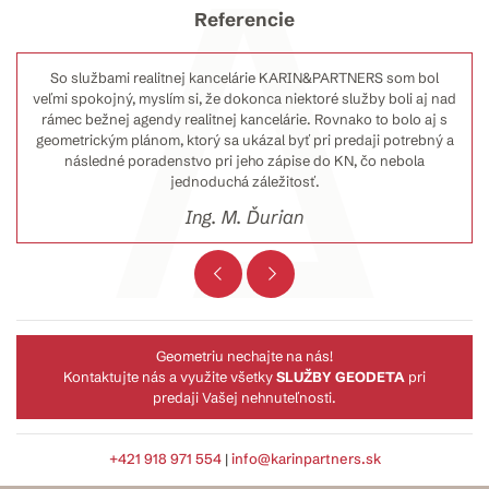
Referencie
So službami realitnej kancelárie KARIN&PARTNERS som bol
veľmi spokojný, myslím si, že dokonca niektoré služby boli aj nad
rámec bežnej agendy realitnej kancelárie. Rovnako to bolo aj s
geometrickým plánom, ktorý sa ukázal byť pri predaji potrebný a
následné poradenstvo pri jeho zápise do KN, čo nebola
jednoduchá záležitosť.
Ing. M. Ďurian
Geometriu nechajte na nás!
Kontaktujte nás a využite všetky
SLUŽBY GEODETA
pri
predaji Vašej nehnuteľnosti.
+421 918 971 554
|
info@karinpartners.sk