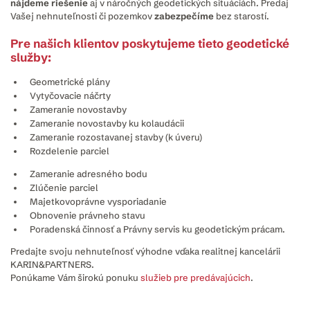
nájdeme riešenie
aj v náročných geodetických situáciách. Predaj
Vašej nehnuteľnosti či pozemkov
zabezpečíme
bez starostí.
Pre našich klientov poskytujeme tieto geodetické
služby:
Geometrické plány
Vytyčovacie náčrty
Zameranie novostavby
Zameranie novostavby ku kolaudácii
Zameranie rozostavanej stavby (k úveru)
Rozdelenie parciel
Zameranie adresného bodu
Zlúčenie parciel
Majetkovoprávne vysporiadanie
Obnovenie právneho stavu
Poradenská činnosť a Právny servis ku geodetickým prácam.
Predajte svoju nehnuteľnosť výhodne vďaka realitnej kancelárii
KARIN&PARTNERS.
Ponúkame Vám širokú ponuku
služieb pre predávajúcich
.