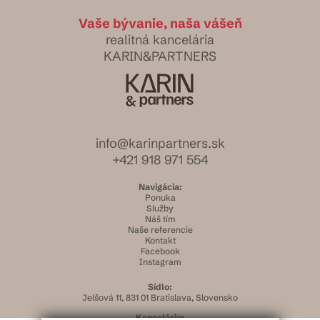
Vaše bývanie, naša vášeň
realitná kancelária
KARIN&PARTNERS
info@karinpartners.sk
+421 918 971 554
Navigácia:
Ponuka
Služby
Náš tím
Naše referencie
Kontakt
Facebook
Instagram
Sídlo:
Jelšová 11, 831 01 Bratislava, Slovensko
Kancelária: