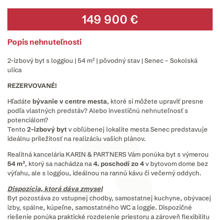
149 900 €
Popis nehnuteľnosti
2-izbový byt s loggiou | 54 m² | pôvodný stav | Senec – Sokolská
ulica
REZERVOVANÉ!
Hľadáte
bývanie v centre mesta
, ktoré si môžete upraviť presne
podľa vlastných predstáv? Alebo investičnú nehnuteľnosť s
potenciálom?
Tento
2-izbový byt
v obľúbenej lokalite mesta Senec predstavuje
ideálnu príležitosť na realizáciu vašich plánov.
Realitná kancelária KARIN & PARTNERS Vám ponúka byt s výmerou
54 m²
, ktorý sa nachádza na
4. poschodí zo 4
v bytovom dome bez
výťahu, ale s loggiou, ideálnou na rannú kávu či večerný oddych.
Dispozícia, ktorá dáva zmysel
Byt pozostáva zo vstupnej chodby, samostatnej kuchyne, obývacej
izby, spálne, kúpeľne, samostatného WC a loggie. Dispozičné
riešenie ponúka praktické rozdelenie priestoru a zároveň flexibilitu