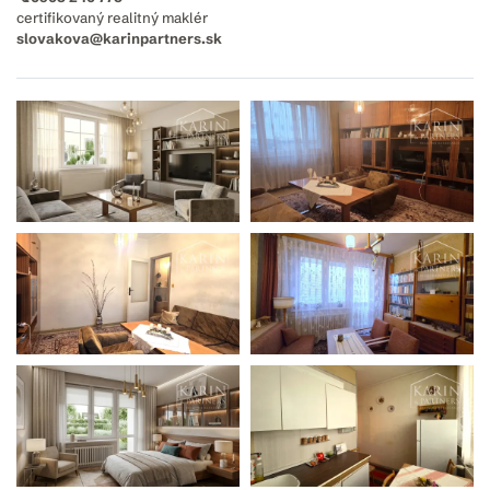
certifikovaný realitný maklér
slovakova@karinpartners.sk