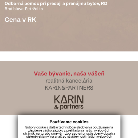
Odborná pomoc pri predaji a prenájmu bytov, RD
Bratislava-Petržalka
Cena v RK
Vaše bývanie, naša vášeň
realitná kancelária
KARIN&PARTNERS
Používame cookies
info@karinpartners.sk
Súbory cookie a ďalšie technológie sledovania používame na
+421 918 971 554
zlepšenie vášho zážitku z prehliadania našich webových
stránok, na to, aby sme vám zobrazovali prispôsobený obsah a
cielené reklamy, na analýzu návštevnosti našich webových