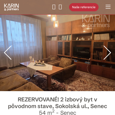
Naše referencie
REZERVOVANÉ! 2 izbový byt v
pôvodnom stave, Sokolská ul., Senec
2
54 m
- Senec