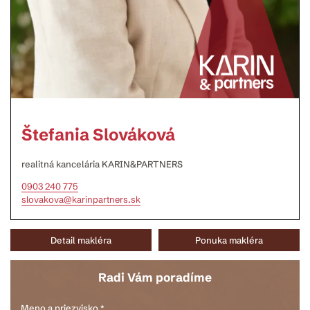
Štefania Slováková
realitná kancelária KARIN&PARTNERS
0903 240 775
slovakova@karinpartners.sk
Detail makléra
Ponuka makléra
Radi Vám poradíme