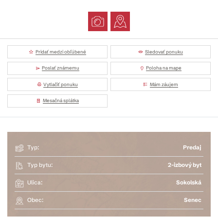
Pridať medzi obľúbené
Sledovať ponuku
Poslať známemu
Poloha na mape
Vytlačiť ponuku
Mám záujem
Mesačná splátka
Typ:
Predaj
Typ bytu:
2-izbový byt
Ulica:
Sokolská
Obec:
Senec