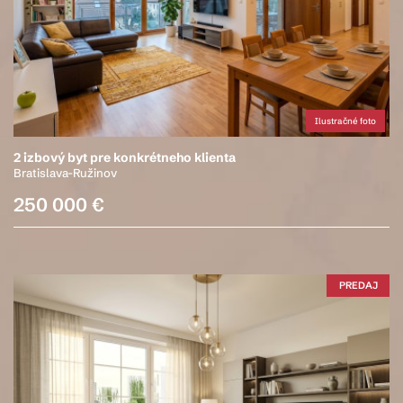
Ilustračné foto
2 izbový byt pre konkrétneho klienta
Bratislava-Ružinov
250 000 €
PREDAJ