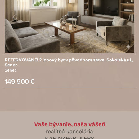
REZERVOVANÉ! 2 izbový byt v pôvodnom stave, Sokolská ul.,
Senec
Senec
149 900 €
Vaše bývanie, naša vášeň
realitná kancelária
KARIN&PARTNERS