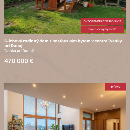
DVOJGENERAČNÉ BÝVANIE
Samostatný byt v RD
6-izbový rodinný dom s hosťovským bytom v centre Ivanky
pri Dunaji
Ivanka pri Dunaji
470 000 €
KÚPA