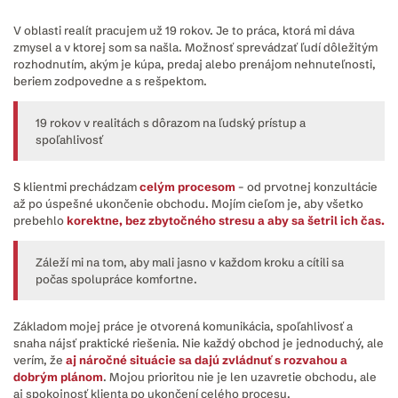
V oblasti realít pracujem už 19 rokov. Je to práca, ktorá mi dáva
zmysel a v ktorej som sa našla. Možnosť sprevádzať ľudí dôležitým
rozhodnutím, akým je kúpa, predaj alebo prenájom nehnuteľnosti,
beriem zodpovedne a s rešpektom.
19 rokov v realitách s dôrazom na ľudský prístup a
spoľahlivosť
S klientmi prechádzam
celým procesom
– od prvotnej konzultácie
až po úspešné ukončenie obchodu. Mojím cieľom je, aby všetko
prebehlo
korektne, bez zbytočného stresu a aby sa šetril ich čas.
Záleží mi na tom, aby mali jasno v každom kroku a cítili sa
počas spolupráce komfortne.
Základom mojej práce je otvorená komunikácia, spoľahlivosť a
snaha nájsť praktické riešenia. Nie každý obchod je jednoduchý, ale
verím, že
aj náročné situácie sa dajú zvládnuť s rozvahou a
dobrým plánom
. Mojou prioritou nie je len uzavretie obchodu, ale
aj spokojnosť klienta po ukončení celého procesu.