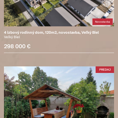
Novostavba
4 izbový rodinný dom, 120m2, novostavba, Veľký Biel
Veľký Biel
298 000 €
PREDAJ