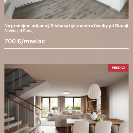
Na prenájom príjemný 3-izbový byt v centre Ivanky pri Dunaji
Ivanka pri Dunaji
700 €/mesiac
PREDAJ