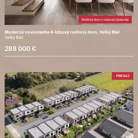
Rodinný dom v radovej zástavbe
Moderná novostavba 4-izbový rodinný dom, Veľký Biel
Veľký Biel
288 000 €
PREDAJ