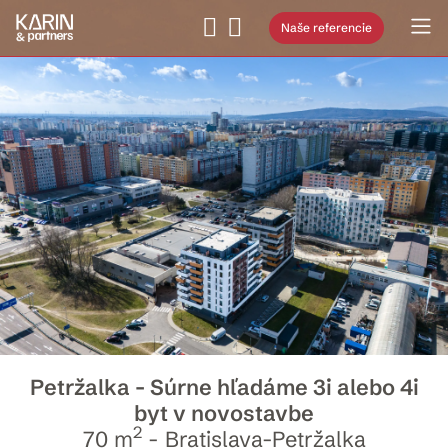
Naše referencie
Petržalka - Súrne hľadáme 3i alebo 4i
byt v novostavbe
2
70 m
- Bratislava-Petržalka