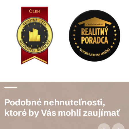
Podobné nehnuteľnosti,
ktoré by Vás mohli zaujímať