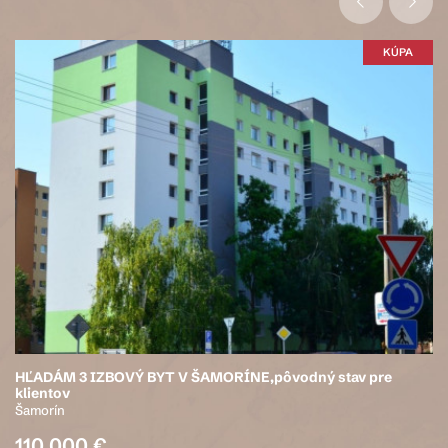
KÚPA
HĽADÁM 3 IZBOVÝ BYT V ŠAMORÍNE,pôvodný stav pre
klientov
Šamorín
110 000 €