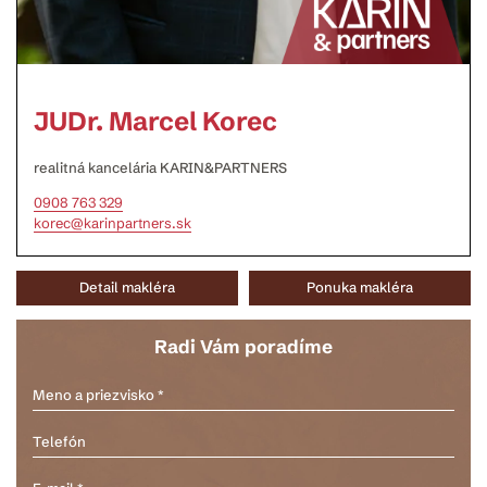
JUDr. Marcel Korec
realitná kancelária KARIN&PARTNERS
0908 763 329
korec@karinpartners.sk
Detail makléra
Ponuka makléra
Radi Vám poradíme