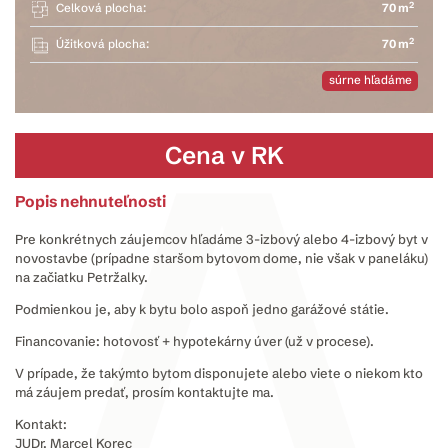
2
Celková plocha:
70 m
2
Úžitková plocha:
70 m
súrne hľadáme
Cena v RK
Popis nehnuteľnosti
Pre konkrétnych záujemcov hľadáme 3-izbový alebo 4-izbový byt v
novostavbe (prípadne staršom bytovom dome, nie však v paneláku)
na začiatku Petržalky.
Podmienkou je, aby k bytu bolo aspoň jedno garážové státie.
Financovanie: hotovosť + hypotekárny úver (už v procese).
V prípade, že takýmto bytom disponujete alebo viete o niekom kto
má záujem predať, prosím kontaktujte ma.
Kontakt:
JUDr. Marcel Korec