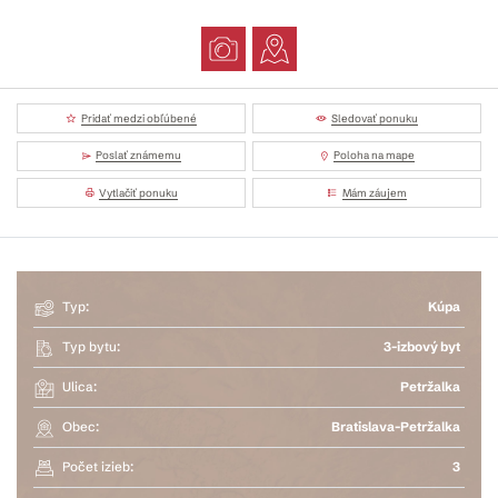
Pridať medzi obľúbené
Sledovať ponuku
Poslať známemu
Poloha na mape
Vytlačiť ponuku
Mám záujem
Typ:
Kúpa
Typ bytu:
3-izbový byt
Ulica:
Petržalka
Obec:
Bratislava-Petržalka
Počet izieb:
3