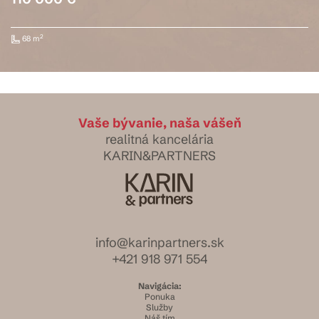
2
68 m
Vaše bývanie, naša vášeň
realitná kancelária
KARIN&PARTNERS
info@karinpartners.sk
+421 918 971 554
Navigácia:
Ponuka
Služby
Náš tím