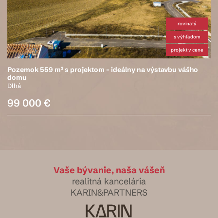
rovinatý
s výhľadom
projekt v cene
Pozemok 559 m² s projektom – ideálny na výstavbu vášho
domu
Dlhá
99 000 €
Vaše bývanie, naša vášeň
realitná kancelária
KARIN&PARTNERS