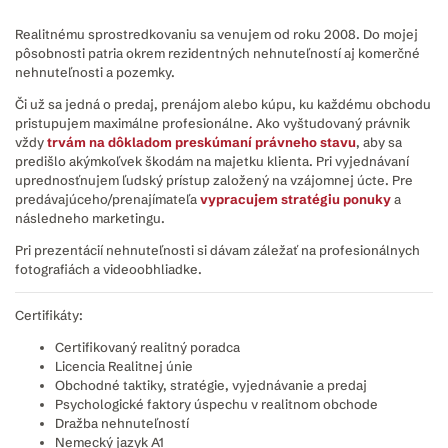
Realitnému sprostredkovaniu sa venujem od roku 2008. Do mojej
pôsobnosti patria okrem rezidentných nehnuteľností aj komerčné
nehnuteľnosti a pozemky.
Či už sa jedná o predaj, prenájom alebo kúpu, ku každému obchodu
pristupujem maximálne profesionálne. Ako vyštudovaný právnik
vždy
trvám na dôkladom preskúmaní právneho stavu
, aby sa
predišlo akýmkoľvek škodám na majetku klienta. Pri vyjednávaní
uprednosťnujem ľudský prístup založený na vzájomnej úcte. Pre
predávajúceho/prenajímateľa
vypracujem stratégiu ponuky
a
následneho marketingu.
Pri prezentácií nehnuteľnosti si dávam záležať na profesionálnych
fotografiách a videoobhliadke.
Certifikáty:
Certifikovaný realitný poradca
Licencia Realitnej únie
Obchodné taktiky, stratégie, vyjednávanie a predaj
Psychologické faktory úspechu v realitnom obchode
Dražba nehnuteľností
Nemecký jazyk A1