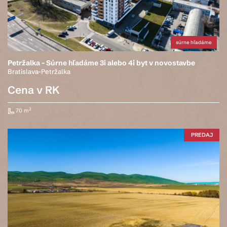
súrne hľadáme
Petržalka - Súrne hľadáme 3i alebo 4i byt v novostavbe
Bratislava-Petržalka
Cena v RK
2
70 m
PREDAJ