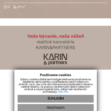
2
486 m
Vaše bývanie, naša vášeň
realitná kancelária
KARIN&PARTNERS
Používame cookies
info@karinpartners.sk
Súbory cookie a ďalšie technológie sledovania používame na
+421 918 971 554
zlepšenie vášho zážitku z prehliadania našich webových
stránok, na to, aby sme vám zobrazovali prispôsobený obsah a
cielené reklamy, na analýzu návštevnosti našich webových
stránok a na pochopenie toho, odkiaľ naši návštevníci
prichádzajú.
Viac info
Navigácia:
Ponuka
SÚHLASÍM
Služby
Náš tím
Naše referencie
Nesúhlasím