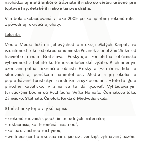
nachádza aj
multifunkčné trávnaté ihrisko so sieťou určené pre
loptové hry, detské ihrisko a lanová dráha
.
Vila bola skolaudovaná v roku 2009 po kompletnej rekonštrukcii
z pôvodnej rekreačnej chaty.
Lokalita:
Mesto Modra leží na juhovýchodnom okraji Malých Karpát, vo
vzdialenosti 7 km od okresného mesta Pezinok a približne 25 km od
hlavného mesta Bratislava. Poskytuje kompletnú občiansku
vybavenosť a bohaté kultúrno-spoločenské vyžitie. K chráneným
územiam patria rekreačné oblasti Piesky a Harmónia, kde je
situovaná aj ponúkaná nehnuteľnosť. Modra a jej okolie je
popretkávané turistickými chodníkmi a cyklocestami, v lete funguje
prírodné kúpalisko, v zime sa tu dá lyžovať. Vyhľadavanými
turistickými bodmi sú Rozhľadňa Veľká Homoľa, Čermákova lúka,
Zámčisko, Skalnatá, Čmeľok, Kukla či Medvedia skala.
Silné stránky tejto vily sú najmä:
- zrekonštruovaná s použitím prírodných materiálov,
- reštaurácia, konferenčná miestnosť,
- koliba s vlastnou kuchyňou,
- wellness centrum so saunami, jacuzzi, vonkajší vyhrievaný bazén,