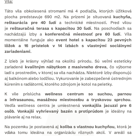
Vila:
Táto vila obkolesená stromami má 4 podlažia, ktorých úžitková
plocha predstavuje 690 m2. Na prízemí je situovaná
kuchyňa,
reštaurácia pre 40 ľudí
a technické miestnosti. Pred vilou
je
reštauračná terasa s kapacitou 30 ľudí
. Na poschodiach sa
nachádzajú izby a
konferenčná miestnosť pre 60 ľudí
. Vila
momentálne funguje ako
event hotel s kapacitou 23 pevných
lôžok a 16 prístelok v 14 izbách s vlastnými sociálnymi
zariadeniami
.
Z izieb je krásny výhľad na okolitú prírodu. Sú veľmi esteticky
zariadené
kvalitným nábytkom z masívneho dreva
, čo výborne
ladí s prostredím, v ktorej sa vila nachádza. Niektoré izby disponujú
aj balkónom alebo lodžiou. Vykurovanie je zabezpečené ústredným
kúrením s radiátormi, ktorého zdrojom je kotol na peletky.
K vile prislúcha
wellness centrum so suchou, parnou
a infrasaunou, masážnou miestnosťou a tryskovou sprchou
.
Vedľa wellness centra je umiestnená
vonkajšia jacuzzi pre 6
osôb
.
Vonkajší vyhrievaný bazén s protiprúdom
je ideálny na
plávanie aj na relax.
Na pozemku je postavená aj
koliba s vlastnou kuchyňou
, ktorá je
vďaka tomu ideálna na organizáciu rôznych akcií. V areáli sa