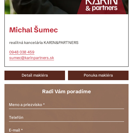
Michal Šumec
realitná kancelária KARIN&PARTNERS
0948 038 459
sumec@karinpartners.sk
Detail makléra
Ponuka makléra
Radi Vám poradíme