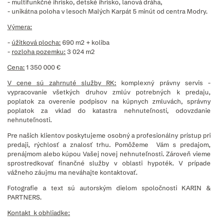
- multifunkčné ihrisko, detské ihrisko, lanová dráha,
- unikátna poloha v lesoch Malých Karpát 5 minút od centra Modry.
Výmera:
-
úžitková plocha:
690 m2 + koliba
-
rozloha pozemku:
3 024 m2
Cena:
1 350 000 €
V cene sú zahrnuté služby RK:
komplexný právny servis -
vypracovanie všetkých druhov zmlúv potrebných k predaju,
poplatok za overenie podpisov na kúpnych zmluvách, správny
poplatok za vklad do katastra nehnuteľností, odovzdanie
nehnuteľnosti.
Pre našich klientov poskytujeme osobný a profesionálny prístup pri
predaji, rýchlosť a znalosť trhu. Pomôžeme Vám s predajom,
prenájmom alebo kúpou Vašej novej nehnuteľnosti. Zároveň vieme
sprostredkovať finančné služby v oblasti hypoték. V prípade
vážneho záujmu ma neváhajte kontaktovať.
Fotografie a text sú autorským dielom spoločnosti KARIN &
PARTNERS.
Kontakt k obhliadke: