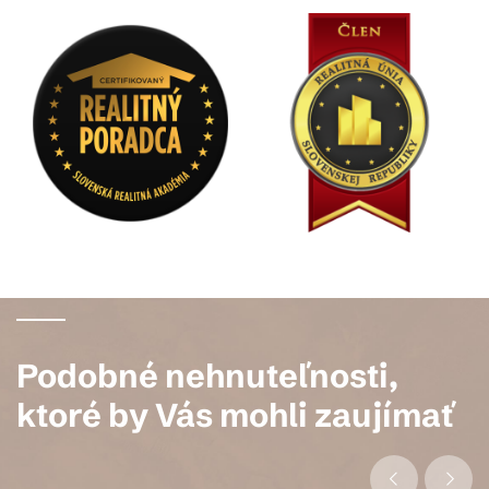
Podobné nehnuteľnosti,
ktoré by Vás mohli zaujímať