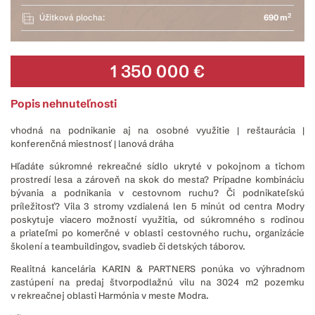
2
Úžitková plocha:
690 m
1 350 000 €
Popis nehnuteľnosti
vhodná na podnikanie aj na osobné využitie | reštaurácia |
konferenčná miestnosť | lanová dráha
Hľadáte súkromné rekreačné sídlo ukryté v pokojnom a tichom
prostredí lesa a zároveň na skok do mesta? Prípadne kombináciu
bývania a podnikania v cestovnom ruchu? Či podnikateľskú
príležitosť? Vila 3 stromy vzdialená len 5 minút od centra Modry
poskytuje viacero možností využitia, od súkromného s rodinou
a priateľmi po komerčné v oblasti cestovného ruchu, organizácie
školení a teambuildingov, svadieb či detských táborov.
Realitná kancelária KARIN & PARTNERS ponúka vo výhradnom
zastúpení na predaj štvorpodlažnú vilu na 3024 m2 pozemku
v rekreačnej oblasti Harmónia v meste Modra.