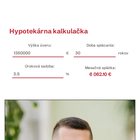
Hypotekárna kalkulačka
Výška úveru:
Doba splácania:
€
rokov
Úroková sadzba:
Mesačná splátka:
6 062.10 €
%