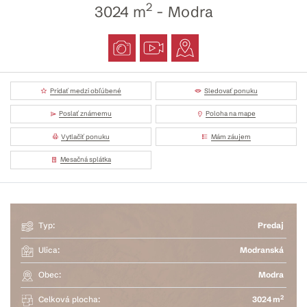
2
3024 m
- Modra
Pridať medzi obľúbené
Sledovať ponuku
Poslať známemu
Poloha na mape
Vytlačiť ponuku
Mám záujem
Mesačná splátka
Typ:
Predaj
Ulica:
Modranská
Obec:
Modra
2
Celková plocha:
3024 m