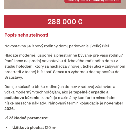
288 000 €
Popis nehnuteľnosti
Novostavba | 4 izbový rodinný dom | parkovanie | Veľký Biel
Hľadáte moderné, úsporné a priestranné bývanie pre vašu rodinu?
Ponúkame na predaj novostavbu 4-izbového rodinného domu v
štádiu
holodom
, ktorý sa nachádza v novej, tichej ulici v zabývanom
prostredí v tesnej blízkosti Senca a s výbornou dostupnosťou do
Bratislavy.
Dom je súčasťou bloku rodinných domov v radovej zástavbe a
vďaka moderným technológiám, ako je
tepelné čerpadlo a
podlahové kúrenie
, zaručuje maximálny komfort a mimoriadne
nízke mesačné náklady. Plánovaný termín kolaudácie je
november
2026
.
📐 Základné parametre:
Úžitková plocha:
120 m²