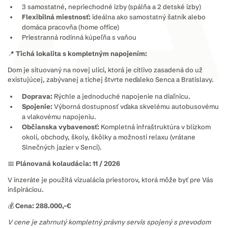
3 samostatné, nepriechodné izby (spálňa a 2 detské izby)
Flexibilná miestnosť:
ideálna ako samostatný šatník alebo
domáca pracovňa (home office)
Priestranná rodinná kúpeľňa s vaňou
📍 Tichá lokalita s kompletným napojením:
Dom je situovaný na novej ulici, ktorá je citlivo zasadená do už
existujúcej, zabývanej a tichej štvrte neďaleko Senca a Bratislavy.
Doprava:
Rýchle a jednoduché napojenie na diaľnicu.
Spojenie:
Výborná dostupnosť vďaka skvelému autobusovému
a vlakovému napojeniu.
Občianska vybavenosť:
Kompletná infraštruktúra v blízkom
okolí, obchody, školy, škôlky a možnosti relaxu (vrátane
Slnečných jazier v Senci).
📅 Plánovaná kolaudácia: 11 / 2026
V inzeráte je použitá vizualácia priestorov, ktorá môže byť pre Vás
inšpiráciou.
💰 Cena: 288.000,-€
V cene je zahrnutý kompletný právny servis spojený s prevodom