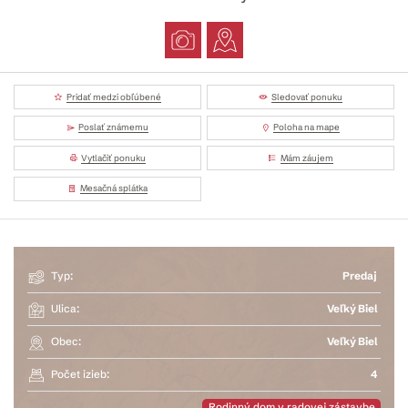
Pridať medzi obľúbené
Sledovať ponuku
Poslať známemu
Poloha na mape
Vytlačiť ponuku
Mám záujem
Mesačná splátka
Typ:
Predaj
Ulica:
Veľký Biel
Obec:
Veľký Biel
Počet izieb:
4
Rodinný dom v radovej zástavbe