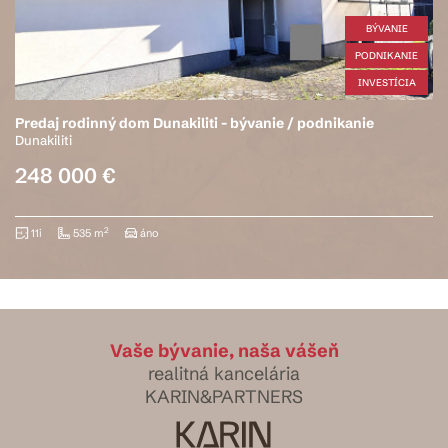
BÝVANIE
PODNIKANIE
INVESTÍCIA
ti - bývanie / podnikanie
NA PREDAJ 4 IZBOVÝ R
SENEC
Senec
340 000 €
2
430 m
Vaše bývanie, naša vášeň
realitná kancelária
KARIN&PARTNERS