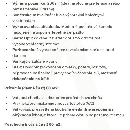
Výmera pozemku:
206 m² (ideálna plocha pre terasu a relax
bez namáhavej údržby)
Konštrukcia:
Kvalitná tehla s výbornými izolačnými
vlastnosťami
Vykurovanie a chladenie:
Moderné podlahové kúrenie
napojené na úsporné
tepelné čerpadlo
Siete:
Optický kábel zavedený priamo v dome pre
vysokorýchlostný internet
Parkovanie:
2 vyhradené parkovacie miesta priamo pred
domom
Vonkajšie žalúzie
v cene
Stav:
Holodom (dokončené omietky, potery, rozvody,
pripravené na finálne úpravy podľa vášho vkusu),
možnosť
dokončenia na kľúč
.
Prízemie (denná časť) 60 m2:
Vstupná chodba s priestorom pre šatníkovú skriňu
Praktická technická miestnosť s toaletou (WC)
Veľkorysá, presvetlená
kuchyňa elegantne prepojená s
obývacou izbou
, z ktorej je priamy výstup na pozemok/terasu
Poschodie (nočná časť) 60 m2: