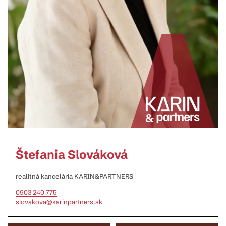
Štefania Slováková
realitná kancelária KARIN&PARTNERS
0903 240 775
slovakova@karinpartners.sk