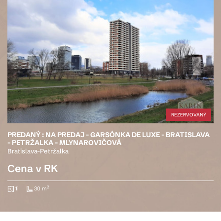
REZERVOVANÝ
PREDANÝ ! EXKLUZÍVNE NA PREDAJ: 2,5 IZBOVÝ BYT NA
PREROBENIE, 64,50 M2, UL. J.C. HRONSKÉHO - NOVÉ MESTO
Bratislava-Nové Mesto
Cena v RK
2
64 m