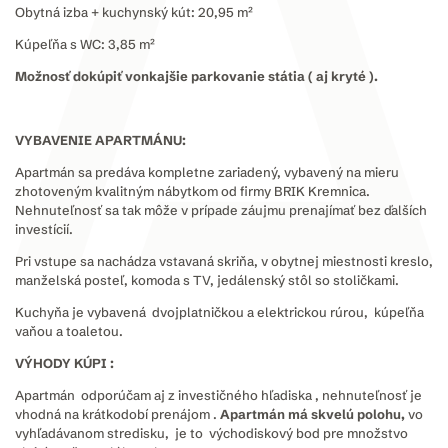
Obytná izba + kuchynský kút: 20,95 m²
Kúpeľňa s WC: 3,85 m²
Možnosť dokúpiť vonkajšie parkovanie státia ( aj kryté ).
VYBAVENIE APARTMÁNU:
Apartmán sa predáva kompletne zariadený, vybavený na mieru
zhotoveným kvalitným nábytkom od firmy BRIK Kremnica.
Nehnuteľnosť sa tak môže v prípade záujmu prenajímať bez ďalších
investícií.
Pri vstupe sa nachádza vstavaná skriňa, v obytnej miestnosti kreslo,
manželská posteľ, komoda s TV, jedálenský stôl so stoličkami.
Kuchyňa je vybavená dvojplatničkou a elektrickou rúrou, kúpeľňa
vaňou a toaletou.
VÝHODY KÚPI :
Apartmán odporúčam aj z investičného hľadiska , nehnuteľnosť je
vhodná na krátkodobí prenájom .
Apartmán má skvelú polohu,
vo
vyhľadávanom stredisku, je to východiskový bod pre množstvo