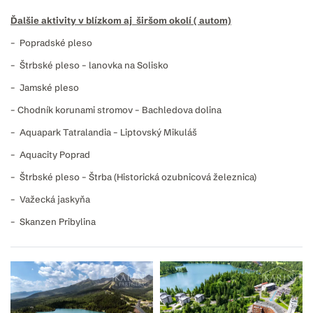
Ďalšie aktivity v blízkom aj širšom okolí ( autom)
– Popradské pleso
– Štrbské pleso – lanovka na Solisko
– Jamské pleso
– Chodník korunami stromov – Bachledova dolina
– Aquapark Tatralandia – Liptovský Mikuláš
– Aquacity Poprad
– Štrbské pleso – Štrba (Historická ozubnicová železnica)
– Važecká jaskyňa
– Skanzen Pribylina