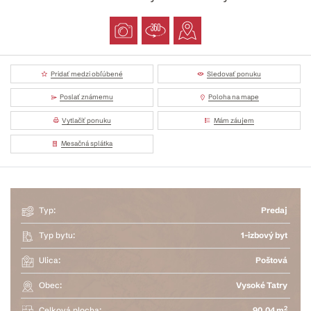
Pridať medzi obľúbené
Sledovať ponuku
Poslať známemu
Poloha na mape
Vytlačiť ponuku
Mám záujem
Mesačná splátka
Typ:
Predaj
Typ bytu:
1-izbový byt
Ulica:
Poštová
Obec:
Vysoké Tatry
2
Celková plocha:
90.04 m