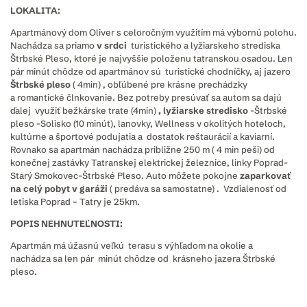
LOKALITA:
Apartmánový dom Oliver s celoročným využitím má výbornú polohu.
Nachádza sa priamo
v srdci
turistického a lyžiarskeho strediska
Štrbské Pleso, ktoré je najvyššie položenu tatranskou osadou. Len
pár minút chôdze od apartmánov sú turistické chodníčky, aj jazero
Štrbské pleso
( 4min) , obľúbené pre krásne prechádzky
a romantické člnkovanie. Bez potreby presúvať sa autom sa dajú
ďalej využiť bežkárske trate (4min)
, lyžiarske stredisko
-Štrbské
pleso -Solisko (10 minút), lanovky, Wellness v okolitých hoteloch,
kultúrne a športové podujatia a dostatok reštaurácií a kaviarní.
Rovnako sa apartmán nachádza približne 250 m ( 4 min peši) od
konečnej zastávky Tatranskej elektrickej železnice, linky Poprad-
Starý Smokovec-Štrbské Pleso. Auto môžete pokojne
zaparkovať
na celý pobyt v garáži
( predáva sa samostatne) . Vzdialenosť od
letiska Poprad – Tatry je 25km.
POPIS NEHNUTEĽNOSTI:
Apartmán má úžasnú veľkú terasu s výhľadom na okolie a
nachádza sa len pár minút chôdze od krásneho jazera Štrbské
pleso.