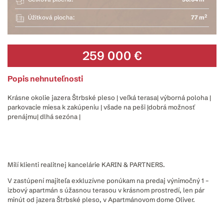
2
Úžitková plocha:
77 m
259 000 €
Popis nehnuteľnosti
Krásne okolie jazera Štrbské pleso | veľká terasa| výborná poloha |
parkovacie miesa k zakúpeniu | všade na peši |dobrá možnosť
prenájmu| dlhá sezóna |
Milí klienti realitnej kancelárie KARIN & PARTNERS.
V zastúpení majiteľa exkluzívne ponúkam na predaj výnimočný 1 –
izbový apartmán s úžasnou terasou v krásnom prostredí, len pár
minút od jazera Štrbské pleso, v Apartmánovom dome Oliver.