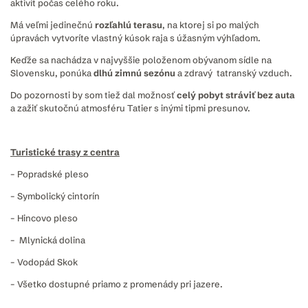
aktivít počas celého roku.
Má veľmi jedinečnú
rozľahlú terasu
, na ktorej si po malých
úpravách vytvoríte vlastný kúsok raja s úžasným výhľadom.
Keďže sa nachádza v najvyššie položenom obývanom sídle na
Slovensku, ponúka
dlhú zimnú sezónu
a zdravý tatranský vzduch.
Do pozornosti by som tiež dal možnosť
celý pobyt stráviť bez auta
a zažiť skutočnú atmosféru Tatier s inými tipmi presunov.
Turistické trasy z centra
– Popradské pleso
– Symbolický cintorín
– Hincovo pleso
– Mlynická dolina
– Vodopád Skok
– Všetko dostupné priamo z promenády pri jazere.