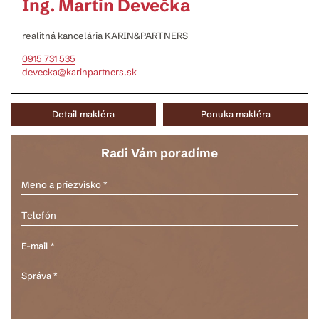
Ing. Martin Devečka
realitná kancelária KARIN&PARTNERS
0915 731 535
devecka@karinpartners.sk
Detail makléra
Ponuka makléra
Radi Vám poradíme