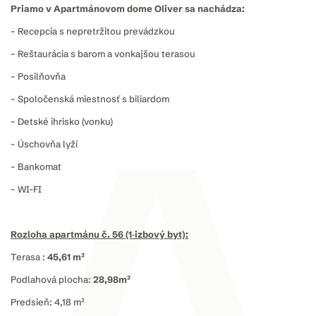
Priamo v Apartmánovom dome Oliver sa nachádza:
– Recepcia s nepretržitou prevádzkou
– Reštaurácia s barom a vonkajšou terasou
– Posilňovňa
– Spoločenská miestnosť s biliardom
– Detské ihrisko (vonku)
– Úschovňa lyží
– Bankomat
– WI-FI
Rozloha apartmánu č. 56 (1‑izbový byt):
Terasa :
45,61 m²
Podlahová plocha:
28,98m²
Predsieň: 4,18 m²