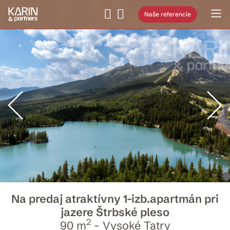
Naše referencie
Na predaj atraktívny 1-izb.apartmán pri
jazere Štrbské pleso
2
90 m
- Vysoké Tatry