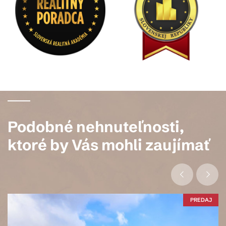
Podobné nehnuteľnosti,
ktoré by Vás mohli zaujímať
PREDAJ