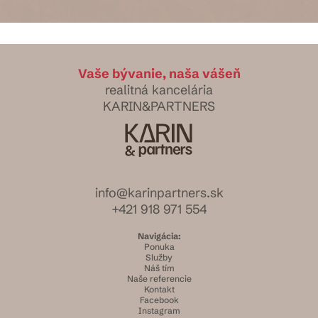
Vaše bývanie, naša vášeň
realitná kancelária
KARIN&PARTNERS
info@karinpartners.sk
+421 918 971 554
Navigácia:
Ponuka
Služby
Náš tím
Naše referencie
Kontakt
Facebook
Instagram