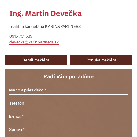
Ing. Martin Devečka
realitná kancelária KARIN&PARTNERS
0915 731 535
devecka@karinpartners.sk
Detail makléra
Ponuka makléra
Radi Vám poradíme