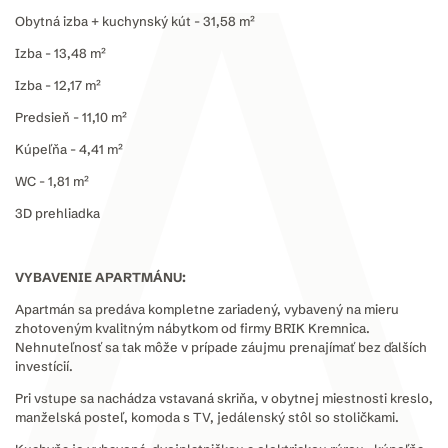
Obytná izba + kuchynský kút - 31,58 m²
Izba - 13,48 m²
Izba - 12,17 m²
Predsieň - 11,10 m²
Kúpeľňa - 4,41 m²
WC - 1,81 m²
3D prehliadka
VYBAVENIE APARTMÁNU:
Apartmán sa predáva kompletne zariadený, vybavený na mieru
zhotoveným kvalitným nábytkom od firmy BRIK Kremnica.
Nehnuteľnosť sa tak môže v prípade záujmu prenajímať bez ďalších
investícií.
Pri vstupe sa nachádza vstavaná skriňa, v obytnej miestnosti kreslo,
manželská posteľ, komoda s TV, jedálenský stôl so stoličkami.