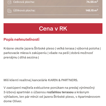
2
Celková plocha:
74.55 m
2
Úžitková plocha:
148.15 m
Cena v RK
Popis nehnuteľnosti
Krásne okolie jazera Štrbské pleso | veľká terasa | výborná poloha |
parkovacie miesa k zakúpeniu | všade na peši | dobrá možnosť
prenájmu | dlhá sezóna |
Milí klienti realitnej kancelárie KARIN & PARTNERS.
V zastúpení majiteľa exkluzívne ponúkam na predaj výnimočný
3‑izbový apartmán s úžasnou
rozľahlou terasou
a krásnym
výhľadom, len pár minút od jazera Štrbské pleso, v Apartmánovom
dome Oliver.