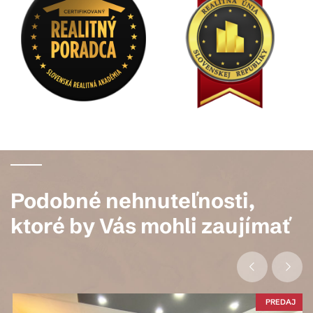
Podobné nehnuteľnosti,
ktoré by Vás mohli zaujímať
PREDAJ