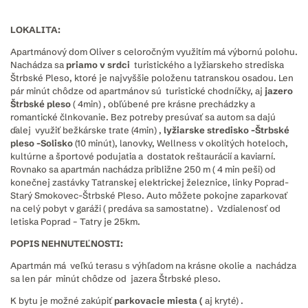
LOKALITA:
Apartmánový dom Oliver s celoročným využitím má výbornú polohu.
Nachádza sa
priamo v srdci
turistického a lyžiarskeho strediska
Štrbské Pleso, ktoré je najvyššie položenu tatranskou osadou. Len
pár minút chôdze od apartmánov sú turistické chodníčky, aj
jazero
Štrbské pleso
( 4min) , obľúbené pre krásne prechádzky a
romantické člnkovanie. Bez potreby presúvať sa autom sa dajú
ďalej využiť bežkárske trate (4min) ,
lyžiarske stredisko -Štrbské
pleso -Solisko
(10 minút), lanovky, Wellness v okolitých hoteloch,
kultúrne a športové podujatia a dostatok reštaurácií a kaviarní.
Rovnako sa apartmán nachádza približne 250 m ( 4 min peši) od
konečnej zastávky Tatranskej elektrickej železnice, linky Poprad-
Starý Smokovec-Štrbské Pleso. Auto môžete pokojne zaparkovať
na celý pobyt v garáži ( predáva sa samostatne) . Vzdialenosť od
letiska Poprad – Tatry je 25km.
POPIS NEHNUTEĽNOSTI:
Apartmán má veľkú terasu s výhľadom na krásne okolie a nachádza
sa len pár minút chôdze od jazera Štrbské pleso.
K bytu je možné zakúpiť
parkovacie miesta (
aj kryté) .