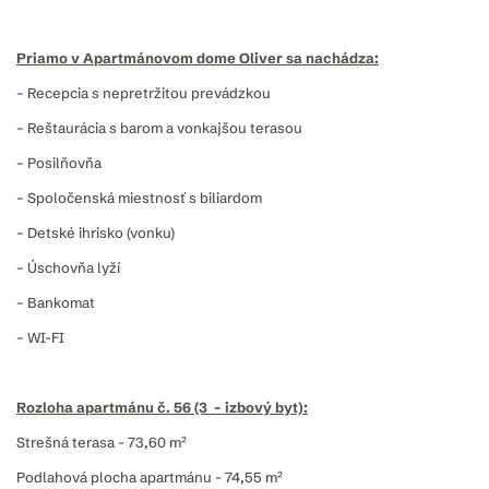
Priamo v Apartmánovom dome Oliver sa nachádza:
– Recepcia s nepretržitou prevádzkou
– Reštaurácia s barom a vonkajšou terasou
– Posilňovňa
– Spoločenská miestnosť s biliardom
– Detské ihrisko (vonku)
– Úschovňa lyží
– Bankomat
– WI-FI
Rozloha apartmánu č. 56 (3 – izbový byt):
Strešná terasa - 73,60 m²
Podlahová plocha apartmánu - 74,55 m²