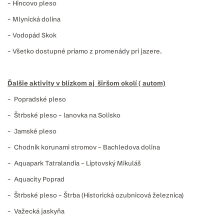
– Hincovo pleso
– Mlynická dolina
– Vodopád Skok
– Všetko dostupné priamo z promenády pri jazere.
Ďalšie aktivity v blízkom aj širšom okolí ( autom)
– Popradské pleso
– Štrbské pleso – lanovka na Solisko
– Jamské pleso
– Chodník korunami stromov – Bachledova dolina
– Aquapark Tatralandia – Liptovský Mikuláš
– Aquacity Poprad
– Štrbské pleso – Štrba (Historická ozubnicová železnica)
– Važecká jaskyňa