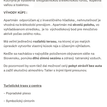
Kuchyňa je vybavená dvojplatničkou a elektrickou rúrou, kúpeľňa
vaňou a toaletou.
VÝHODY KÚPI :
Apartmán odporúčam aj z investičného hľadiska , nehnuteľnosť je
vhodná na krátkodobí prenájom . Apartmán má
skvelú polohu,
vo
vyhľadávanom stredisku, je to východiskový bod pre množstvo
aktivít počas celého roku.
Má veľmi jedinečnú
rozľahlú terasu
, na ktorej si po malých
úpravách vytvoríte vlastný kúsok raja s úžasným výhľadom.
Keďže sa nachádza v najvyššie položenom obývanom sídle na
Slovensku, ponúka
dlhú zimnú sezónu
a zdravý tatranský vzduch.
Do pozornosti by som tiež dal možnosť celý
pobyt stráviť bez auta
a zažiť skutočnú atmosféru Tatier s inými tipmi presunov.
Turistické trasy z centra
– Popradské pleso
– Symbolický cintorín