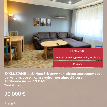
EXKLUZÍVNE
Tehlová bytovka, parkovanie, 2x pivnica
Predané
EXKLUZÍVNE iba U Nás: 3-izbový kompletne prerobený byt s
balkónom, pozemkom a výbornou atmosférou v
Tvrdošovciach - PREDANÉ
Tvrdošovce
90 000 €
2
61 m