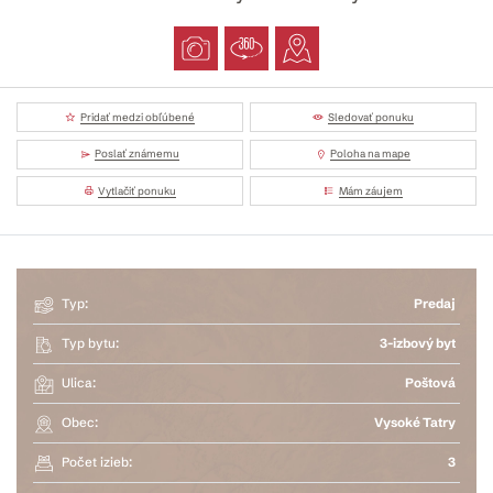
Pridať medzi obľúbené
Sledovať ponuku
Poslať známemu
Poloha na mape
Vytlačiť ponuku
Mám záujem
Typ:
Predaj
Typ bytu:
3-izbový byt
Ulica:
Poštová
Obec:
Vysoké Tatry
Počet izieb:
3