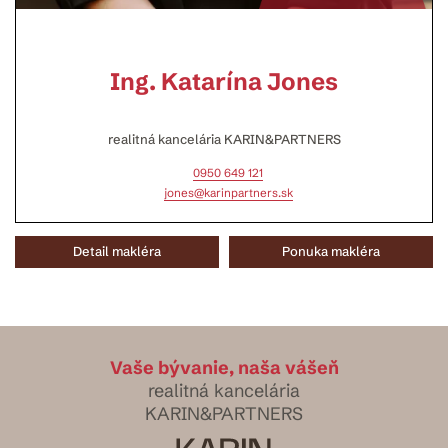
Ing. Katarína Jones
realitná kancelária KARIN&PARTNERS
0950 649 121
jones@karinpartners.sk
Detail makléra
Ponuka makléra
Vaše bývanie, naša vášeň
realitná kancelária
KARIN&PARTNERS