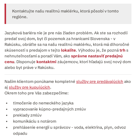
Kontaktujte našu realitnú maklérku, ktorá pôsobí v tomto
regióne.
Jazyková bariéra nie je pre nás žiaden problém. Ak ste sa rozhodli
predať svoj dom, byt či pozemok za hranicami Slovenska - v
Rakúsku, obráťte sa na našu realitnú maklérku, ktorá má dlhoročné
skúsenosti s predajom v tejto
lokalite
. Výhodou je, že pozná
trh
s
nehnuteľnosťami a poradí Vám, ako
správne nastaviť predajnú
cenu
. Disponuje
kontaktmi
záujemcov, ktorí hľadajú svoj nový dom
alebo byt práve v Rakúsku.
Našim klientom ponúkame kompletné
služby pre predávajúcich
ako
aj
služby pre kupujúcich
.
Okrem toho pre Vás zabezpečíme:
tlmočenie do nemeckého jazyka
vypracovanie kúpno-predajných zmlúv
preklady zmlúv
komunikáciu s notárom
prehlásenie energií u správcov - voda, elektrina, plyn, odvoz
odpadu