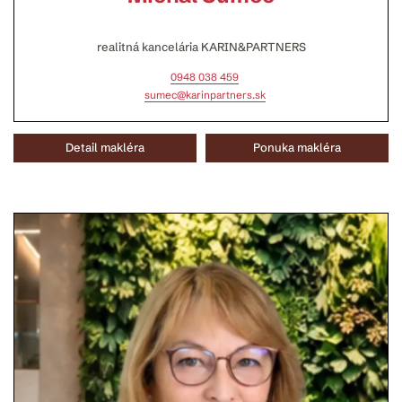
realitná kancelária KARIN&PARTNERS
0948 038 459
sumec@karinpartners.sk
Detail makléra
Ponuka makléra