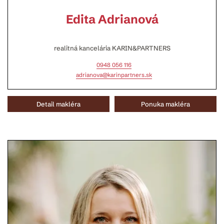
Edita Adrianová
realitná kancelária KARIN&PARTNERS
0948 056 116
adrianova@karinpartners.sk
Detail makléra
Ponuka makléra