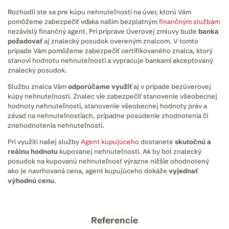
Rozhodli ste sa pre kúpu nehnuteľnosti na úver, ktorú Vám
pomôžeme zabezpečiť vďaka našim bezplatným
finančným službám
nezávislý finančný agent. Pri príprave Úverovej zmluvy bude
banka
požadovať
aj znalecký posudok overeným znalcom. V tomto
prípade Vám pomôžeme zabezpečiť certifikovaného znalca, ktorý
stanoví hodnotu nehnuteľnosti a vypracuje bankami akceptovaný
znalecký posudok.
Službu znalca Vám
odporúčame využiť
aj v prípade bezúverovej
kúpy nehnuteľnosti. Znalec vie zabezpečiť stanovenie všeobecnej
hodnoty nehnuteľnosti, stanovenie všeobecnej hodnoty práv a
závad na nehnuteľnostiach, prípadne posúdenie zhodnotenia či
znehodnotenia nehnuteľnosti.
Pri využití našej služby
Agent kupujúceho
dostanete
skutočnú a
reálnu hodnotu
kupovanej nehnuteľnosti. Ak by bol znalecký
posudok na kupovanú nehnuteľnosť výrazne nižšie ohodnotený
ako je navrhovaná cena, agent kupujúceho dokáže
vyjednať
výhodnú cenu
.
Referencie