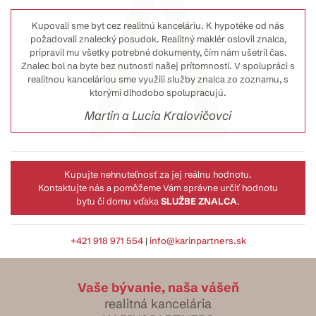
Kupovali sme byt cez realitnú kanceláriu. K hypotéke od nás
požadovali znalecký posudok. Realitný maklér oslovil znalca,
pripravil mu všetky potrebné dokumenty, čím nám ušetril čas.
Znalec bol na byte bez nutnosti našej prítomnosti. V spolupráci s
realitnou kanceláriou sme využili služby znalca zo zoznamu, s
ktorými dlhodobo spolupracujú.
Martin a Lucia Kralovičovci
Kupujte nehnuteľnosť za jej reálnu hodnotu.
Kontaktujte nás a pomôžeme Vám správne určiť hodnotu
bytu či domu vďaka
SLUŽBE ZNALCA
.
+421 918 971 554
|
info@karinpartners.sk
Vaše bývanie, naša vášeň
realitná kancelária