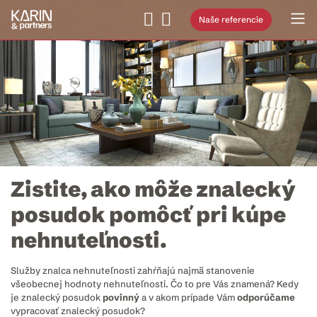
Naše referencie
Zistite, ako môže znalecký
posudok pomôcť pri kúpe
nehnuteľnosti.
Služby znalca nehnuteľnosti zahŕňajú najmä stanovenie
všeobecnej hodnoty nehnuteľnosti. Čo to pre Vás znamená? Kedy
je znalecký posudok
povinný
a v akom prípade Vám
odporúčame
vypracovať znalecký posudok?