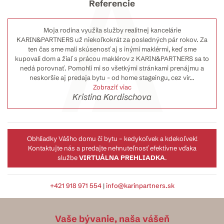
Referencie
Moja rodina využila služby realitnej kancelárie
KARIN&PARTNERS už niekoľkokrát za posledných pár rokov. Za
ten čas sme mali skúsenosť aj s inými maklérmi, keď sme
kupovali dom a žiaľ s prácou maklérov z KARIN&PARTNERS sa to
nedá porovnať. Pomohli mi so všetkými stránkami prenájmu a
neskoršie aj predaja bytu - od home stageingu, cez vir
...
Zobraziť viac
Kristina Kordischova
Obhliadky Vášho domu či bytu – kedykoľvek a kdekoľvek!
Kontaktujte nás a predajte nehnuteľnosť efektívne vďaka
službe
VIRTUÁLNA PREHLIADKA
.
+421 918 971 554
|
info@karinpartners.sk
Vaše bývanie, naša vášeň