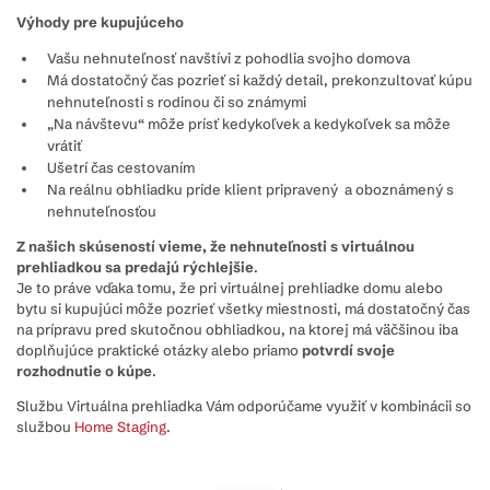
Výhody pre kupujúceho
Vašu nehnuteľnosť navštívi z pohodlia svojho domova
Má dostatočný čas pozrieť si každý detail, prekonzultovať kúpu
nehnuteľnosti s rodinou či so známymi
„Na návštevu“ môže prísť kedykoľvek a kedykoľvek sa môže
vrátiť
Ušetrí čas cestovaním
Na reálnu obhliadku príde klient pripravený a oboznámený s
nehnuteľnosťou
Z našich skúseností vieme, že nehnuteľnosti s virtuálnou
prehliadkou sa predajú rýchlejšie
.
Je to práve vďaka tomu, že pri virtuálnej prehliadke domu alebo
bytu si kupujúci môže pozrieť všetky miestnosti, má dostatočný čas
na prípravu pred skutočnou obhliadkou, na ktorej má väčšinou iba
doplňujúce praktické otázky alebo priamo
potvrdí svoje
rozhodnutie o kúpe
.
Službu Virtuálna prehliadka Vám odporúčame využiť v kombinácii so
službou
Home Staging
.