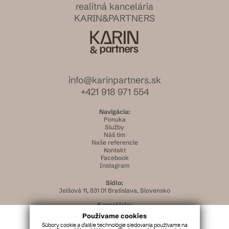
realitná kancelária
KARIN&PARTNERS
info@karinpartners.sk
+421 918 971 554
Navigácia:
Ponuka
Služby
Náš tím
Naše referencie
Kontakt
Facebook
Instagram
Sídlo:
Jelšová 11, 831 01 Bratislava, Slovensko
Kancelária:
Lazaretská 3/a, 811 08 Bratislava, Slovensko
Používame cookies
IČO:
Súbory cookie a ďalšie technológie sledovania používame na