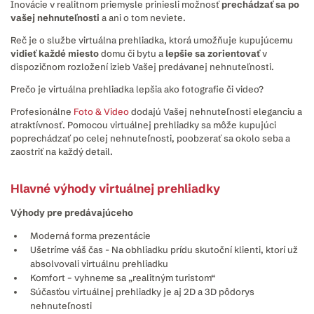
Inovácie v realitnom priemysle priniesli možnosť
prechádzať sa
po
vašej nehnuteľnosti
a ani o tom neviete.
Reč je o službe virtuálna prehliadka, ktorá umožňuje kupujúcemu
vidieť každé miesto
domu či bytu a
lepšie sa zorientovať
v
dispozičnom rozložení izieb Vašej predávanej nehnuteľnosti.
Prečo je virtuálna prehliadka lepšia ako fotografie či video?
Profesionálne
Foto & Video
dodajú Vašej nehnuteľnosti eleganciu a
atraktívnosť. Pomocou virtuálnej prehliadky sa môže kupujúci
poprechádzať po celej nehnuteľnosti, poobzerať sa okolo seba a
zaostriť na každý detail.
Hlavné výhody virtuálnej prehliadky
Výhody pre predávajúceho
Moderná forma prezentácie
Ušetríme váš čas - Na obhliadku prídu skutoční klienti, ktorí už
absolvovali virtuálnu prehliadku
Komfort – vyhneme sa „realitným turistom“
Súčasťou virtuálnej prehliadky je aj 2D a 3D pôdorys
nehnuteľnosti