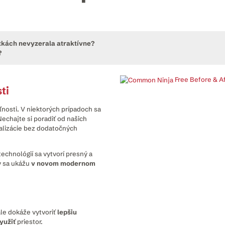
otkách nevyzerala atraktívne?
?
Free Before & Af
ti
nosti. V niektorých prípadoch sa
Nechajte si poradiť od našich
ualizácie bez dodatočných
echnológií sa vytvorí presný a
y sa ukážu
v novom modernom
ale dokáže vytvoriť
lepšiu
yužiť
priestor.