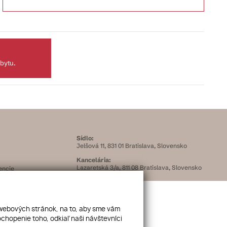
 bytu.
Sídlo:
Jelšová 11, 831 01 Bratislava, Slovensko
Kancelária:
Lazaretská 3/a, 811 08 Bratislava, Slovensko
encie
IČO:
50 495 895
DIČ:
 webových stránok, na to, aby sme vám
2120347900
chopenie toho, odkiaľ naši návštevníci