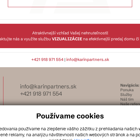
Atraktívnejší vzhľad Vašej nehnuteľnosti!
ktujte nás a využite službu
VIZUALIZÁCIE
na efektívnejší predaj domu či
+421 918 971 554
|
info@karinpartners.sk
info@karinpartners.sk
Navigácia:
Ponuka
+421 918 971 554
Služby
Náš tím
Naše refer
Kontakt
Facebook
Používame cookies
Instagram
ledovania používame na zlepšenie vášho zážitku z prehliadania našich
ené reklamy, na analýzu návštevnosti našich webových stránok a na po