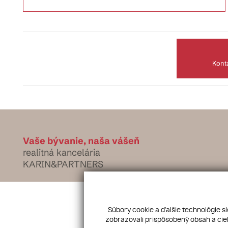
Konta
Vaše bývanie, naša vášeň
realitná kancelária
KARIN&PARTNERS
Súbory cookie a ďalšie technológie s
zobrazovali prispôsobený obsah a ciel