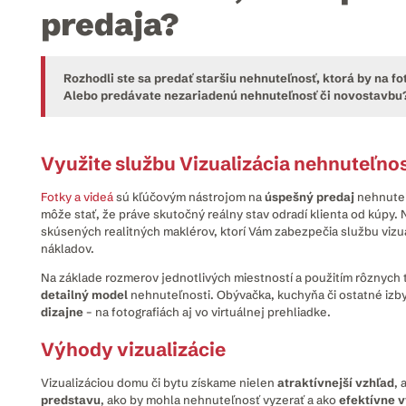
predaja?
Rozhodli ste sa predať staršiu nehnuteľnosť, ktorá by na f
Alebo predávate nezariadenú nehnuteľnosť či novostavbu
Využite službu Vizualizácia nehnuteľnos
Fotky a videá
sú kľúčovým nástrojom na
úspešný predaj
nehnuteľ
môže stať, že práve skutočný reálny stav odradí klienta od kúpy. 
skúsených realitných maklérov, ktorí Vám zabezpečia službu viz
nákladov.
Na základe rozmerov jednotlivých miestností a použitím rôznych t
detailný model
nehnuteľnosti. Obývačka, kuchyňa či ostatné izb
dizajne
– na fotografiách aj vo virtuálnej prehliadke.
Výhody vizualizácie
Vizualizáciou domu či bytu získame nielen
atraktívnejší vzhľad
, 
predstavu
, ako by mohla nehnuteľnosť vyzerať a ako
efektívne v