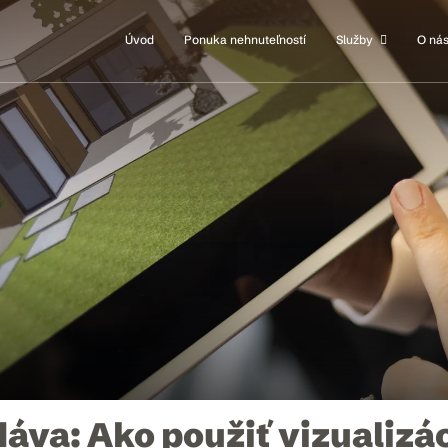
Úvod
Ponuka nehnuteľností
Služby
O ná
dáva: Ako použiť vizualizá