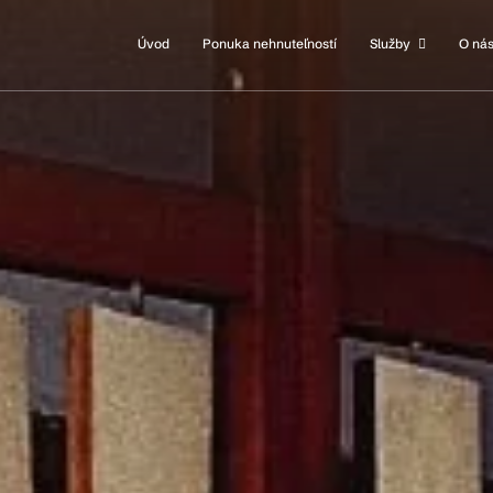
Úvod
Ponuka nehnuteľností
Služby
O ná