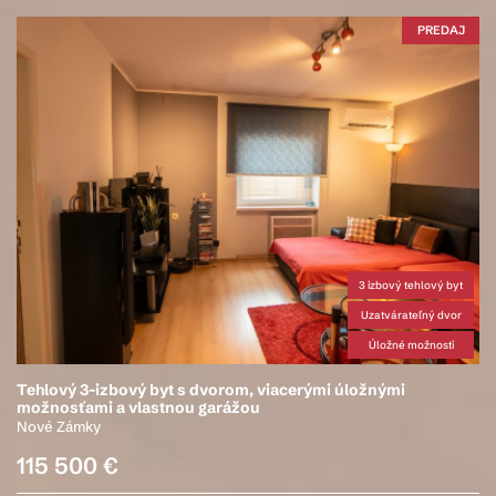
PREDAJ
3 izbový tehlový byt
Uzatvárateľný dvor
Úložné možnosti
Tehlový 3-izbový byt s dvorom, viacerými úložnými
možnosťami a vlastnou garážou
Nové Zámky
115 500 €