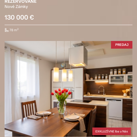
REZERVOVANĚ
Nové Zámky
130 000 €
2
78 m
PREDAJ
EXKLUZÍVNE iba u Nás