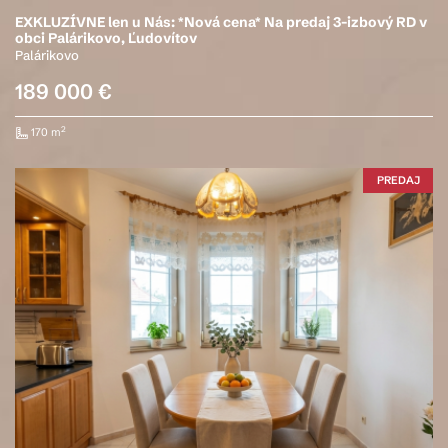
EXKLUZÍVNE len u Nás: *Nová cena* Na predaj 3-izbový RD v
obci Palárikovo, Ľudovítov
Palárikovo
189 000 €
2
170 m
PREDAJ