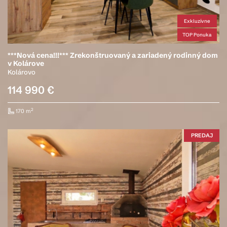
Exkluzívne
TOP Ponuka
***Nová cena!!!*** Zrekonštruovaný a zariadený rodinný dom
v Kolárove
Kolárovo
114 990 €
2
170 m
PREDAJ