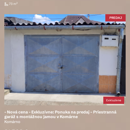
2
73 m
PREDAJ
Exkluzívne
- Nová cena - Exkluzívne: Ponuka na predaj – Priestranná
garáž s montážnou jamou v Komárne
Komárno