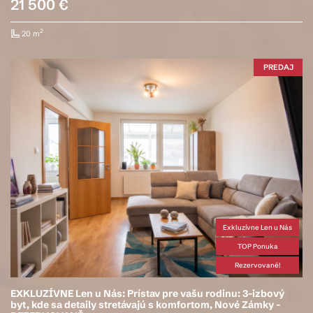
21 500 €
2
20 m
PREDAJ
Exkluzívne Len u Nás
TOP Ponuka
Rezervované!
EXKLUZÍVNE Len u Nás: Prístav pre vašu rodinu: 3-izbový
byt, kde sa detaily stretávajú s komfortom, Nové Zámky -