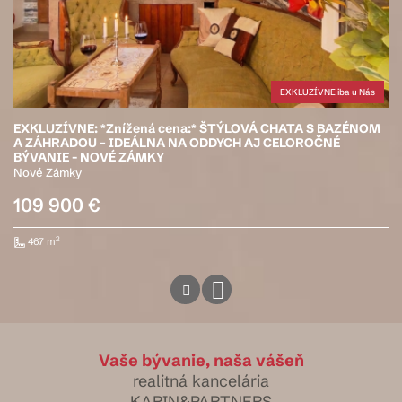
EXKLUZÍVNE iba u Nás
EXKLUZÍVNE: *Znížená cena:* ŠTÝLOVÁ CHATA S BAZÉNOM
A ZÁHRADOU – IDEÁLNA NA ODDYCH AJ CELOROČNÉ
BÝVANIE - NOVÉ ZÁMKY
Nové Zámky
109 900 €
2
467 m
Vaše bývanie, naša vášeň
realitná kancelária
KARIN&PARTNERS