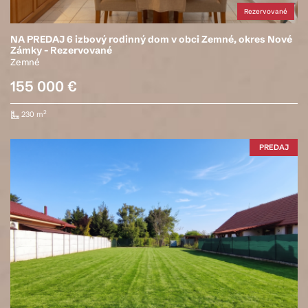
Rezervované
NA PREDAJ 6 izbový rodinný dom v obci Zemné, okres Nové
Zámky - Rezervované
Zemné
155 000 €
2
230 m
PREDAJ