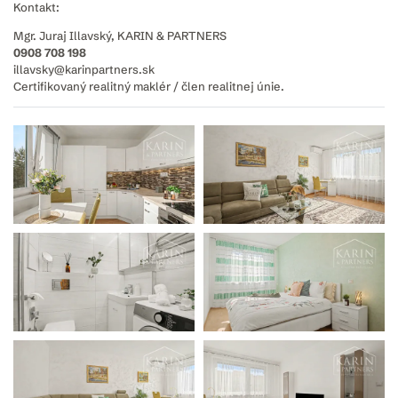
Kontakt:
Mgr. Juraj Illavský, KARIN & PARTNERS
0908 708 198
illavsky@karinpartners.sk
Certifikovaný realitný maklér / člen realitnej únie.