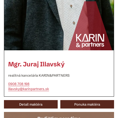
Mgr. Juraj Illavský
realitná kancelária KARIN&PARTNERS
0908 708 198
illavsky@karinpartners.sk
Detail makléra
Ponuka makléra