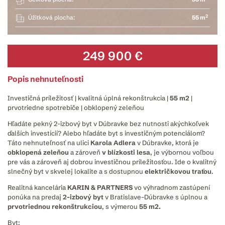
2
Úžitková plocha:
55 m
249 900 €
Popis nehnuteľnosti
Investičná príležitosť | kvalitná úplná rekonštrukcia |
55 m2
|
prvotriedne spotrebiče | obklopený zeleňou
Hľadáte pekný 2-izbový byt v Dúbravke bez nutnosti akýchkoľvek
ďalších investícií? Alebo hľadáte byt s investičným potenciálom?
Táto nehnuteľnosť na ulici
Karola Adlera
v Dúbravke, ktorá je
obklopená zeleňou
a zároveň
v blízkosti lesa
, je výbornou voľbou
pre vás a zároveň aj dobrou investičnou príležitosťou. Ide o kvalitný
slnečný byt v skvelej lokalite a s dostupnou
električkovou traťou
.
Realitná kancelária
KARIN
&
PARTNERS
vo výhradnom zastúpení
ponúka na predaj
2-izbový byt
v Bratislave–Dúbravke s úplnou a
prvotriednou rekonštrukciou
, s výmerou
55 m2.
Byt: