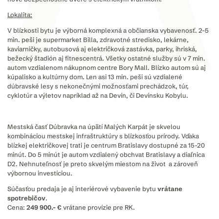
Lokalita:
V blízkosti bytu je výborná komplexná a občianska vybavenosť. 2-5
min. peši je supermarket Billa, zdravotné stredisko, lekárne,
kaviarničky, autobusová aj električková zastávka, parky, ihriská,
bežecký štadión aj fitnescentrá. Všetky ostatné služby sú v 7 min.
autom vzdialenom nákupnom centre Bory Mall. Blízko autom sú aj
kúpalisko a kultúrny dom. Len asi 13 min. peši sú vzdialené
dúbravské lesy s nekonečnými možnosťami prechádzok, túr,
cyklotúr a výletov napríklad až na Devín, či Devínsku Kobylu.
Mestská časť Dúbravka na úpätí Malých Karpát je skvelou
kombináciou mestskej infraštruktúry s blízkosťou prírody. Vďaka
blízkej električkovej trati je centrum Bratislavy dostupné za 15-20
minút. Do 5 minút je autom vzdialený obchvat Bratislavy a diaľnica
D2. Nehnuteľnosť je preto skvelým miestom na život a zároveň
výbornou investíciou.
Súčasťou predaja je aj interiérové vybavenie bytu
vrátane
spotrebičov
.
Cena:
249 900.- €
vrátane provízie pre RK.