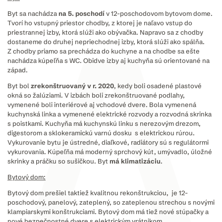
Byt sa nachádza
na 5. poschodí
v 12-poschodovom bytovom dome.
Tvorí ho vstupný priestor chodby, z ktorej je naľavo vstup do
priestrannej izby, ktorá slúži ako obývačka. Napravo sa z chodby
dostaneme do druhej nepriechodnej izby, ktorá slúži ako spálňa.
Z chodby priamo sa prechádza do kuchyne a na chodbe sa ešte
nachádza kúpeľňa s WC. Obidve izby aj kuchyňa sú orientované na
západ.
Byt bol
zrekonštruovaný v r. 2020
, kedy boli osadené plastové
okná so žalúziami. V izbách boli zrekonštruované podlahy,
vymenené boli interiérové aj vchodové dvere. Bola vymenená
kuchynská linka a vymenené elektrické rozvody a rozvodná skrinka
s poistkami. Kuchyňa má kuchynskú linku s nerezovým drezom,
digestorom a sklokeramickú varnú dosku s elektrickou rúrou.
Vykurovanie bytu je ústredné, diaľkové, radiátory sú s regulátormi
vykurovania. Kúpeľňa má moderný sprchový kút, umývadlo, úložné
skrinky a práčku so sušičkou. Byt
má klimatizáciu
.
Bytový dom:
Bytový dom prešiel taktiež kvalitnou rekonštrukciou, je 12-
poschodový, panelový, zateplený, so zateplenou strechou s novými
klampiarskymi konštrukciami. Bytový dom má tiež nové stúpačky a
nové bezpečnostné dvere s elektrickým vrátnikom.