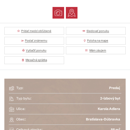
Pridať medzi obľúbené
Sledovať ponuku
Poslať známemu
Poloha na mape
Vytlačiť ponuku
Mám záujem
Mesačná splátka
Typ:
Predaj
Typ bytu:
2-izbový byt
Ulica:
Karola Adlera
Obec:
Bratislava-Dúbravka
2
Celková plocha:
55 m