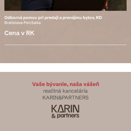
Odborná pomoc pri predaji a prenájmu bytov, RD
Bratislava-Petržalka
Cena v RK
Vaše bývanie, naša vášeň
realitná kancelária
KARIN&PARTNERS