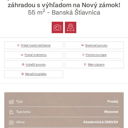
záhradou s výhľadom na Nový zámok!
2
55 m
- Banská Štiavnica
Pridať medzi obľúbené
Sledovať ponuku
Poslať známemu
Poloha na mape
Vytlačiť ponuku
Mám záujem
Mesačná splátka
Typ:
Predaj
Typ bytu:
Mezonet
Ulica:
Akademická 2890/8A