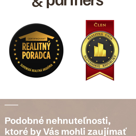
Podobné nehnuteľnosti,
ktoré by Vás mohli zaujímať