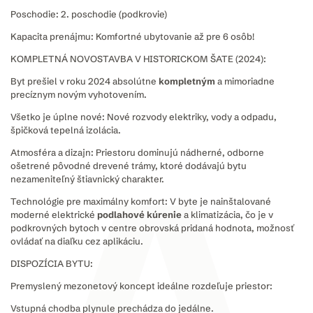
​Poschodie: 2. poschodie (podkrovie)
​Kapacita prenájmu: Komfortné ubytovanie až pre 6 osôb!
​KOMPLETNÁ NOVOSTAVBA V HISTORICKOM ŠATE (2024):
Byt prešiel v roku 2024 absolútne
kompletným
a mimoriadne
precíznym novým vyhotovením.
​Všetko je úplne nové: Nové rozvody elektriky, vody a odpadu,
špičková tepelná izolácia.
​Atmosféra a dizajn: Priestoru dominujú nádherné, odborne
ošetrené pôvodné drevené trámy, ktoré dodávajú bytu
nezameniteľný štiavnický charakter.
​Technológie pre maximálny komfort: V byte je nainštalované
moderné elektrické
podlahové
kúrenie
a klimatizácia, čo je v
podkrovných bytoch v centre obrovská pridaná hodnota, možnosť
ovládať na diaľku cez aplikáciu.
​DISPOZÍCIA BYTU:
Premyslený mezonetový koncept ideálne rozdeľuje priestor:
Vstupná chodba plynule prechádza do jedálne.