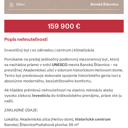
Obec:
Banská Štiavnica
159 900 €
Popis nehnuteľnosti
Investičný byt | so záhradou | centrum | klimatizácia
​Ponúkame na predaj jedinečný podkrovný mezonetový byt, ktorý
sa nachádza priamo v srdci
UNESCO
mesta Banská Štiavnica – na
prestížnej Akademickej ulici v slávnom historickom Hellovom dome.
Tento byt predstavuje dokonalé spojenie historického genia loci a
absolútne moderného, bezúdržbového komfortu.
​Ak hľadáte prémiovú nehnuteľnosť na vlastnú rekreáciu alebo
vysoko ziskovú
investíciu
do krátkodobého prenájmu, práve ste ju
našli.
​ZÁKLADNÉ ÚDAJE:
​Lokalita: Akademická ulica (Hellov dom),
historické
centrum
Banskej Štiavnice​Podlahová plocha: 55 m²