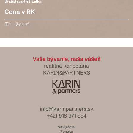
Bratislava-Petržalka
Cena v RK
2
1i
30 m
Vaše bývanie, naša vášeň
realitná kancelária
KARIN&PARTNERS
info@karinpartners.sk
+421 918 971 554
Navigácia:
Ponuka