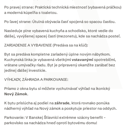
​Po pravej strane: Praktická technická miestnosť (vybavená práčkou)
a moderná kúpeľňa s toaletou.
​Po ľavej strane: Útulná obývacia časť spojená so spacou časťou.
​Nasleduje plne vybavená kuchyňa a schodisko, ktoré vedie do
ďalšej, vyvýšenej spacej časti (mezonetu), kde sa nachádza posteľ.
​ZARIADENIE A VYBAVENIE (Predáva sa na kľúč):
Byt sa predáva kompletne zariadený úplne novým nábytkom.
Kuchynská linka je vybavená všetkými
vstavanými
spotrebičmi,
vrátane umývačky riadu. Byt je pripravený okamžite zarábať bez
jedinej ďalšej investície.
​VÝHĽADY, ZÁHRADA A PARKOVANIE:
​Priamo z okna bytu si môžete vychutnávať výhľad na ikonický
Nový
Zámok
.
​K bytu prislúcha aj podiel na
záhrade
, ktorá rovnako ponúka
nádherný výhľad na Nový zámok a poskytuje priestor na oddych.
​Parkovanie: V Banskej Štiavnici extrémne vzácny benefit –
parkovisko sa nachádza hneď oproti bytovému domu!