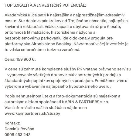
​TOP LOKALITA A INVESTIČNÝ POTENCIÁL:
Akademická ulica patrí k najkrajším a najprestížnejším adresám v
meste. Ste doslova pár krokov od Trojičného námestia, najlepších
kaviarní a reštaurácií. Vďaka kapacite ubytovania až pre 6 osôb,
prítomnosti klimatizácie, historickému nádychu a
bezproblémovému parkovaniu ide o dokonalý produkt pre
platformy ako Airbnb alebo Booking. Návratnosť vašej investície je
tu vďaka celoročnému turizmu zaručená.
Cena: 159 900 €.
V cene sú zahrnuté komplexné služby RK vrátane právneho servisu
- vypracovanie všetkých druhov zmlúv potrebných k predaju a
štandardných poplatkov spojených s predajom. Pomôžeme vám s
výberom a vybavením najlepšieho hypotekárneho úveru.
Popis nehnuteľnosti, text a foto-dokumentácia sú majetkom a
autorským dielom spoločnosti KARIN & PARTNERS s.r.o.
Viac informácií o našich službách nájdete na
www.karinpartners.sk/sluzby
Kontakt:
Dominik Rovňan
0908 463 243