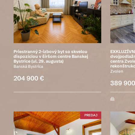
Priestranný 2-izbový byt so skvelou
EXKLUZÍVNE
dispozíciou v širšom centre Banskej
dvojpodlažn
Bystrice (ul. 29. augusta)
centra Zvole
rekonštrukc
Banská Bystrica
Zvolen
204 900 €
389 900
PREDAJ