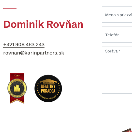
Dominik Rovňan
+421 908 463 243
rovnan@karinpartners.sk