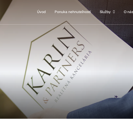
Úvod
Ponuka nehnuteľností
Služby
O ná