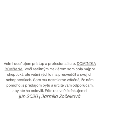
Veľmi oceňujem prístup a profesionalitu p.
DOMINIKA
S 
ROVŇANA
. Voči realitným maklérom som bola najprv
preda
skeptická, ale veľmi rýchlo ma presvedčil o svojich
na 1
schopnostiach. Som mu nesmierne vďačná, že nám
pomohol s predajom bytu a určite vám odporúčam,
aby ste ho oslovili. Ešte raz veľké ďakujeme!
jún 2026 | Jarmila Zočeková