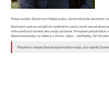
Počas svojho života som hľadal prácu, ktorá má bude skutočne na
Rozhodol som sa vstúpiť do realitného sveta, ktoré ma od detstv
nehnuteľnosti beriem ako svoje poslanie. Ponúkam prezentáciu n
Samozrejmosťou sú zábery z dronu, video - obhliadky, 3D virtuál
Pôsobím v oblasti Banskobystrického kraja, a to najmä Zvolen