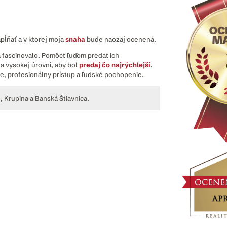
pĺňať a v ktorej moja
snaha
bude naozaj ocenená.
a fascinovalo. Pomôcť ľuďom predať ich
a vysokej úrovni, aby bol
predaj čo najrýchlejší
.
ne, profesionálny prístup a ľudské pochopenie.
, Krupina a Banská Štiavnica.