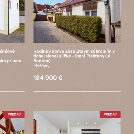
émiové
Rodinný dom s absolútnym súkromím v
tichej slepej uličke – Staré Piešťany (ul.
ním priamo
Bodona)
Piešťany
184 900 €
PREDAJ
PREDAJ