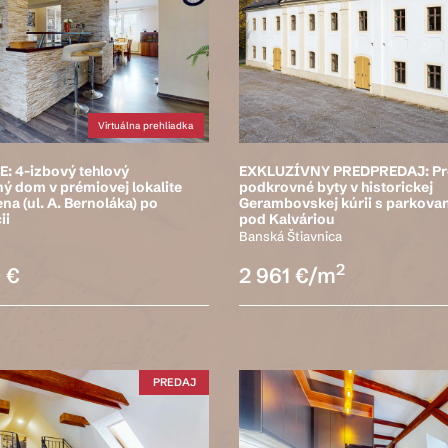
Virtuálna prehliadka
: 4-izbový tehlový
EXKLUZÍVNY PREDPREDAJ: Pr
ý dom v prémiovej lokalite
podkrovné byty v historickej
na (ul. A. Bernoláka) po
Gerambovskej kúrii s parkova
ii
pod Kalváriou
Banská Štiavnica
2
 €
2 961 €/m
PREDAJ