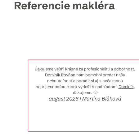
Referencie makléra
ovi
Ďakujeme veľmi krásne za profesionalitu a odbornosť.
dardnú
Dominik Rovňan
nám pomohol predať našu
prvého
nehnuteľnosť a poradiť si aj s nečakanou
eľnosti
nepríjemnosťou, ktorú vyriešil s nadhľadom.
Dominik
,
kácia
ďakujeme. 🙂
august 2026 | Martina Bláhová
ihnúť
ako b
...