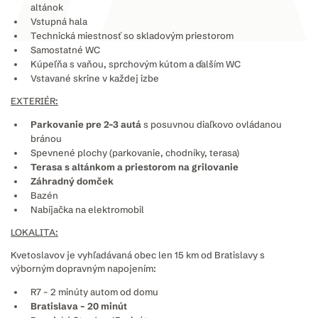
altánok
Vstupná hala
Technická miestnosť so skladovým priestorom
Samostatné WC
Kúpeľňa s vaňou, sprchovým kútom a ďalším WC
Vstavané skrine v každej izbe
EXTERIÉR:
Parkovanie pre 2–3 autá
s posuvnou diaľkovo ovládanou
bránou
Spevnené plochy (parkovanie, chodníky, terasa)
Terasa s altánkom a priestorom na grilovanie
Záhradný domček
Bazén
Nabíjačka na elektromobil
LOKALITA:
Kvetoslavov je vyhľadávaná obec len 15 km od Bratislavy s
výborným dopravným napojením:
R7 – 2 minúty autom od domu
Bratislava – 20 minút