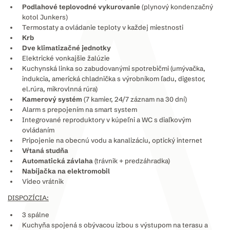
Podlahové teplovodné vykurovanie
(plynový kondenzačný
kotol Junkers)
Termostaty a ovládanie teploty v každej miestnosti
Krb
Dve klimatizačné jednotky
Elektrické vonkajšie žalúzie
Kuchynská linka so zabudovanými spotrebičmi (umývačka,
indukcia, americká chladnička s výrobníkom ľadu, digestor,
el.rúra, mikrovlnná rúra)
Kamerový systém
(7 kamier, 24/7 záznam na 30 dní)
Alarm s prepojením na smart system
Integrované reproduktory v kúpeľni a WC s diaľkovým
ovládaním
Pripojenie na obecnú vodu a kanalizáciu, optický internet
Vŕtaná studňa
Automatická závlaha
(trávnik + predzáhradka)
Nabíjačka na elektromobil
Video vrátnik
DISPOZÍCIA:
3 spálne
Kuchyňa spojená s obývacou izbou s výstupom na terasu a