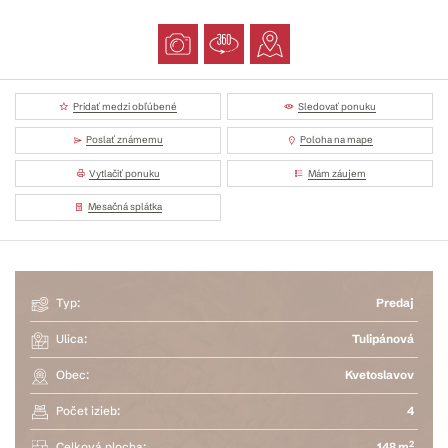
Pridať medzi obľúbené
Sledovať ponuku
Poslať známemu
Poloha na mape
Vytlačiť ponuku
Mám záujem
Mesačná splátka
Typ:
Predaj
Ulica:
Tulipánová
Obec:
Kvetoslavov
Počet izieb:
4
2
Celková plocha:
148 m