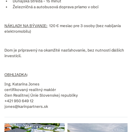
Dunajská Streda – 15 minút
Železničná a autobusová doprava priamo v obci
NÁKLADY NA BÝVANIE:
120 € mesiac pre 3 osoby (bez nabíjania
elektromobilu)
Dom je pripravený na okamžité nasťahovanie, bez nutnosti ďalších
investícií.
OBHLIADKA
:
Ing. Katarína Jones
certifikovaný realitný maklér
člen Realitnej Únie Slovenskej republiky
+421 950 649 12
jones@karinpartners.sk