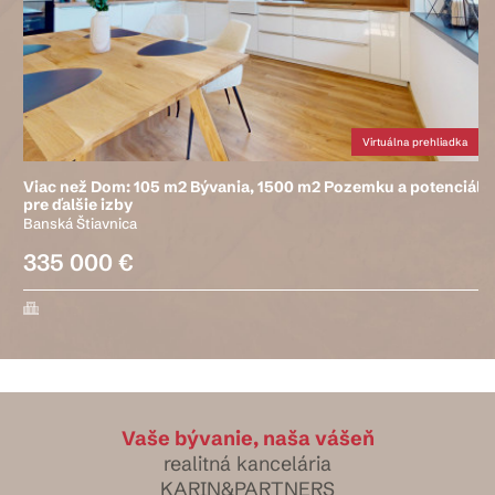
Virtuálna prehliadka
Viac než Dom: 105 m2 Bývania, 1500 m2 Pozemku a potenciál
pre ďalšie izby
Banská Štiavnica
335 000 €
Vaše bývanie, naša vášeň
realitná kancelária
KARIN&PARTNERS