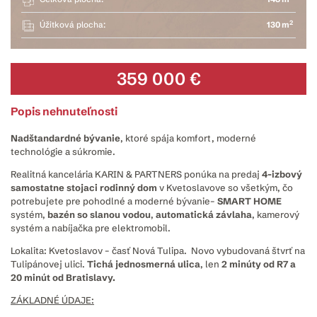
2
Úžitková plocha:
130 m
359 000 €
Popis nehnuteľnosti
Nadštandardné bývanie
, ktoré spája komfort, moderné
technológie a súkromie.
Realitná kancelária KARIN & PARTNERS ponúka na predaj
4-izbový
samostatne stojaci rodinný dom
v Kvetoslavove so všetkým, čo
potrebujete pre pohodlné a moderné bývanie–
SMART HOME
systém,
bazén so slanou vodou
,
automatická závlaha
, kamerový
systém a nabíjačka pre elektromobil.
Lokalita: Kvetoslavov – časť Nová Tulipa. Novo vybudovaná štvrť na
Tulipánovej ulici.
Tichá
jednosmerná ulica
, len
2 minúty od R7 a
20 minút od Bratislavy.
ZÁKLADNÉ ÚDAJE: