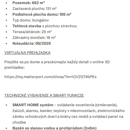
Pozemok: 652 m²
Zastavaná plocha: 131 m²
Podlahová plocha domu: 105 m²
Typ domu: bungalov
Tehlová stavba
s plochou strechou
Terasa/altánok: 25 m²
Záhradný domček: 18 m²
Kolaudácia: 05/2020
VIRTUÁLNA PREHLIADKA
Prejdite sa po dome a preskúmajte každý detail v online 3D
prehliadke:
https://my.matterport.com/show/?m=VjVZGT4bPEs
TECHNICKÉ VYBAVENIE A SMART FUNKCIE
SMART HOME systém
– ovládanie osvetlenia (stmievanie),
žalúzií, alarmu, kamier, teploty v miestnostiach, elektronického
zámku vchodových dverí a brány cez mobil a ovládací panel na
chodbe
Bazén so slanou vodou a protiprúdom (3x6m)