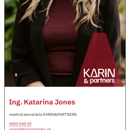
Ing. Katarína Jones
realitná kancelária KARIN&PARTNERS
0950 649 121
jones@karinpartners.sk