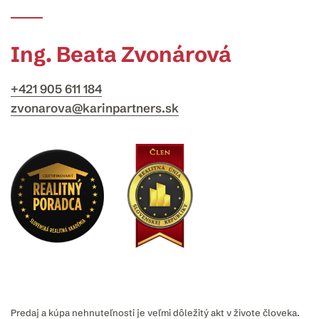
Ing. Beata Zvonárová
+421 905 611 184
zvonarova@karinpartners.sk
Predaj a kúpa nehnuteľnosti je veľmi dôležitý akt v živote človeka.