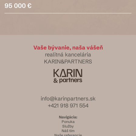
95 000 €
Vaše bývanie, naša vášeň
realitná kancelária
KARIN&PARTNERS
info@karinpartners.sk
+421 918 971 554
Navigácia:
Ponuka
Služby
Náš tím
Naše referencie