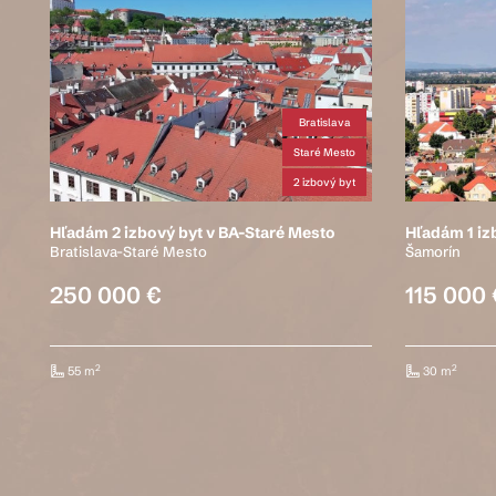
Bratislava
Staré Mesto
2 izbový byt
Hľadám 2 izbový byt v BA-Staré Mesto
Hľadám 1 iz
Bratislava-Staré Mesto
Šamorín
250 000 €
115 000 
2
2
55 m
30 m