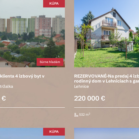
KÚPA
Súrne hľadám
lienta 4 izbový byt v
REZERVOVANÉ-Na predaj 4 iz
rodinný dom v Lehniciach s ga
tržalka
Lehnice
 €
220 000 €
2
532 m
KÚPA