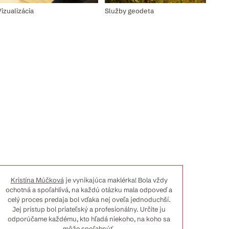
izualizácia
Služby geodeta
Kristína Múčková
je vynikajúca maklérka! Bola vždy
Vynik
ochotná a spoľahlivá, na každú otázku mala odpoveď a
celý proces predaja bol vďaka nej oveľa jednoduchší.
Šamor
Jej prístup bol priateľský a profesionálny. Určite ju
komun
odporúčame každému, kto hľadá niekoho, na koho sa
môže spoľahnúť.