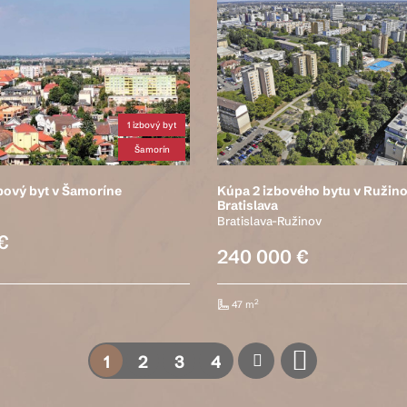
1 izbový byt
Šamorín
bový byt v Šamoríne
Kúpa 2 izbového bytu v Ružino
Bratislava
Bratislava-Ružinov
€
240 000 €
2
47 m
1
2
3
4