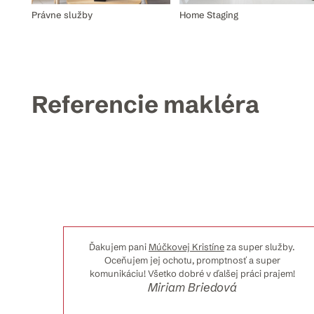
Právne služby
Home Staging
Referencie makléra
ore
Ďakujem pani
Múčkovej Kristíne
za super služby.
cií o
Oceňujem jej ochotu, promptnosť a super
tali.
komunikáciu! Všetko dobré v ďalšej práci prajem!
Miriam Briedová