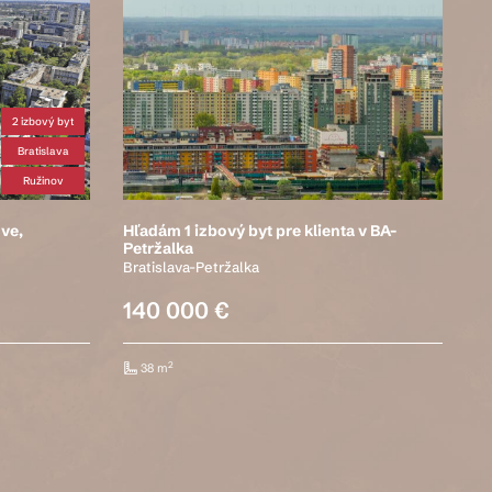
2 izbový byt
Bratislava
Ružinov
ve,
Hľadám 1 izbový byt pre klienta v BA-
Petržalka
Bratislava-Petržalka
140 000 €
2
38 m