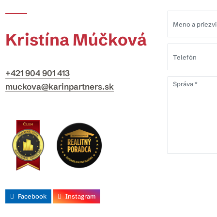
Kristína Múčková
+421 904 901 413
muckova@karinpartners.sk
Facebook
Instagram