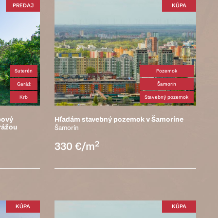
PREDAJ
KÚPA
Suterén
Pozemok
Garáž
Šamorín
Krb
Stavebný pozemok
bový
Hľadám stavebný pozemok v Šamoríne
rážou
Šamorín
2
330 €/m
KÚPA
KÚPA