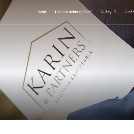
Úvod
Ponuka nehnuteľností
Služby
O ná