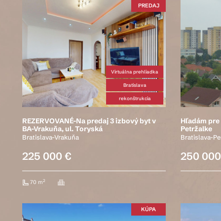
PREDAJ
Virtuálna prehliadka
Bratislava
rekonštrukcia
REZERVOVANÉ-Na predaj 3 izbový byt v
Hľadám pre k
BA-Vrakuňa, ul. Toryská
Petržalke
Bratislava-Vrakuňa
Bratislava-Pe
225 000 €
250 000
2
70 m
KÚPA