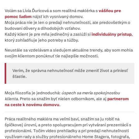
Volám sa Lívia Ďuricová a som realitná maklérka s
vášňou pre
pomoc ľuďom
nájsť ich vysnívaný domov.
Moja práca nie je len o predaji nehnuteľností, ale predovšetkým o
budovaní dôvery a dlhodobých vzťahov.
Každý klient je pre mňa jedinečný a zaslúži si
individuálny prístup
,
ktorý zohľadňuje jeho potreby a túžby.
Neustále sa vzdelávam a sledujem aktuálne trendy, aby som mohla
svojim klientom ponúknuť tie najlepšie možnosti.
Verím, že správna nehnuteľnosť môže zmeniť život a priniesť
šťastie.
Moja filozofia je jednoduchá:
úspech sa meria spokojnosťou
klienta
. Preto sa snažím byť nielen odborníkom, ale aj
partnerom
na ceste k novému domovu
.
Práca realitného makléra ma veľmi baví, snažím sa ju robiť na
špičkovej úrovni, a preto spolupracujem pri vytváraní prezentácií s
profesionálmi. Točím video prehliadky a pri predaji nehnuteľností
využívam rady a služby profesionálneho Home Stagera, fotografa,