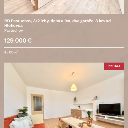
RD Pastuchov, 3+2 izby, tichá ulica, dve garáže, 8 km od
Hlohovca
Pastuchov
129 000 €
2
135 m
PREDAJ