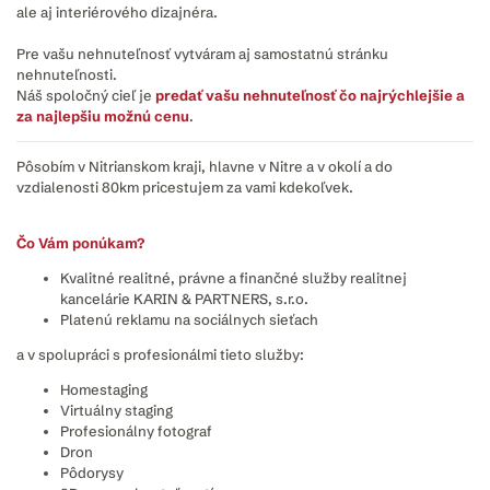
ale aj interiérového dizajnéra.
Pre vašu nehnuteľnosť vytváram aj samostatnú stránku
nehnuteľnosti.
Náš spoločný cieľ je
predať vašu nehnuteľnosť čo najrýchlejšie a
za najlepšiu možnú cenu
.
Pôsobím v Nitrianskom kraji, hlavne v Nitre a v okolí a do
vzdialenosti 80km pricestujem za vami kdekoľvek.
Čo Vám ponúkam?
Kvalitné realitné, právne a finančné služby realitnej
kancelárie KARIN & PARTNERS, s.r.o.
Platenú reklamu na sociálnych sieťach
a v spolupráci s profesionálmi tieto služby:
Homestaging
Virtuálny staging
Profesionálny fotograf
Dron
Pôdorysy