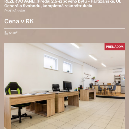
REZERVOVANÉ!!!Predaj 2,5-izbového bytu – Partizánske, Ul.
Generála Svobodu, kompletná rekonštrukcia
Partizánske
Cena v RK
2
56 m
PRENÁJOM