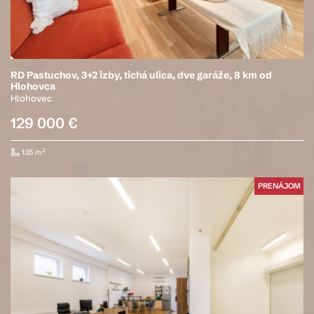
RD Pastuchov, 3+2 izby, tichá ulica, dve garáže, 8 km od
Hlohovca
Hlohovec
129 000 €
2
135 m
PRENÁJOM