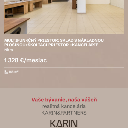
MULTIFUNKČNÝ PRIESTOR: SKLAD S NÁKLADNOU
PLOŠINOU+ŠKOLIACI PRIESTOR +KANCELÁRIE
Nitra
1 328 €/mesiac
2
166 m
Vaše bývanie, naša vášeň
realitná kancelária
KARIN&PARTNERS