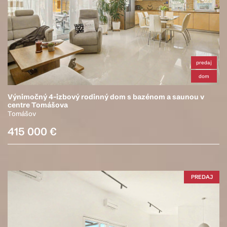
predaj
dom
Výnimočný 4-izbový rodinný dom s bazénom a saunou v
centre Tomášova
Tomášov
415 000 €
PREDAJ