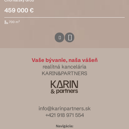
459 000 €
2
700 m
Vaše bývanie, naša vášeň
realitná kancelária
KARIN&PARTNERS
info@karinpartners.sk
+421 918 971 554
Navigácia: