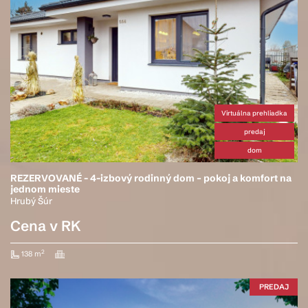
Virtuálna prehliadka
predaj
dom
REZERVOVANÉ - 4-izbový rodinný dom – pokoj a komfort na
jednom mieste
Hrubý Šúr
Cena v RK
2
138 m
PREDAJ