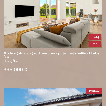
predaj
dom
Moderný 4-izbový rodinný dom v príjemnej lokalite – Hrubý
Šúr
Hrubý Šúr
395 000 €
PREDAJ