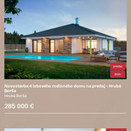
predaj
dom
Novostavba 4 izbového rodinného domu na predaj – Hrubá
Borša
Hrubá Borša
285 000 €