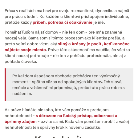
Práca v realitách ma baví pre svoju rozmanitosť, dynamiku a najmä
pre prácu s ľuďmi. Ku každému klientovi pristupujem individuálne,
pretože každý
príbeh, potreba či očakávanie
je iné.
Pomáhať ľuďom nájsť domov – nie len dom – pre mňa znamená
naozaj veľa. Sama som si týmto procesom ako klientka prešla, a
preto veľmi dobre viem, aký
silný a krásny je pocit, keď konečne
nájdete svoje miesto
. Práve táto skúsenosť ma naučila, čo všetko
klient naozaj potrebuje – nie len z pohľadu profesionála, ale aj z
pohľadu človeka.
Po každom úspešnom obchode prichádza ten výnimočný
moment – spätná väzba od spokojných klientov. Ich slová,
emócie a vďačnosť mi pripomínajú, prečo túto prácu robím s
nadšením.
Ak práve hľadáte niekoho, kto vám pomôže s predajom
nehnuteľnosti –
s dôrazom na ľudský prístup, odbornosť a
úprimný záujem
– ozvite sa mi. Rada vám pomôžem urobiť z vašej
nehnuteľnosti ten správny krok k novému začiatku.