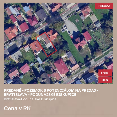
PREDAJ
predaj
dom
PREDANÉ - POZEMOK S POTENCIÁLOM NA PREDAJ –
BRATISLAVA - PODUNAJSKÉ BISKUPICE
Bratislava-Podunajské Biskupice
Cena v RK