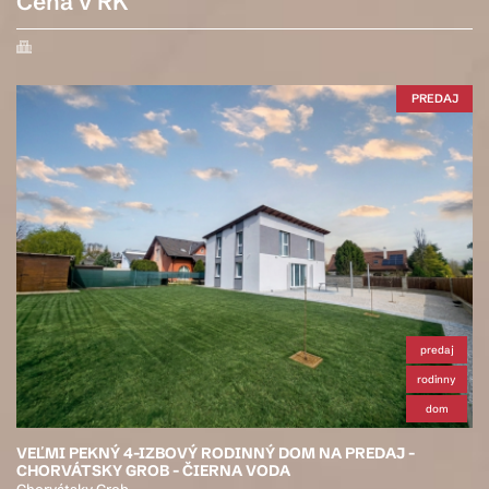
Cena v RK
PREDAJ
predaj
rodinny
dom
VEĽMI PEKNÝ 4-IZBOVÝ RODINNÝ DOM NA PREDAJ -
CHORVÁTSKY GROB - ČIERNA VODA
Chorvátsky Grob