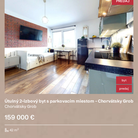
PREDAJ
byt
predaj
Útulný 2-izbový byt s parkovacím miestom - Chorvátsky Grob
Chorvátsky Grob
159 000 €
2
42 m