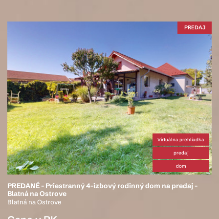
PREDAJ
Virtuálna prehliadka
predaj
dom
PREDANÉ - Priestranný 4-izbový rodinný dom na predaj -
Blatná na Ostrove
Blatná na Ostrove