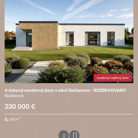
moderný rodinný dom
4-izbový moderný dom v obci Golianovo - REZERVOVANÝ
Golianovo
230 000 €
2
123 m