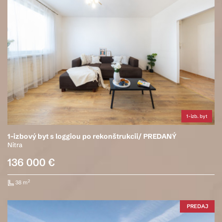
1-izb. byt
1-izbový byt s loggiou po rekonštrukcii/ PREDANÝ
Nitra
136 000 €
2
38 m
PREDAJ