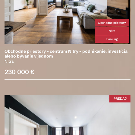
Obchodné priestory
Nitra
Booking
Obchodné priestory – centrum Nitry – podnikanie, investícia
alebo bývanie v jednom
Nitra
230 000 €
PREDAJ