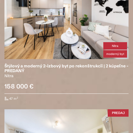
Nitra
moderný byt
Štýlový a moderný 2-izbový byt po rekonštrukcii | 2 kúpeľne -
PREDANÝ
Nitra
158 000 €
2
47 m
PREDAJ