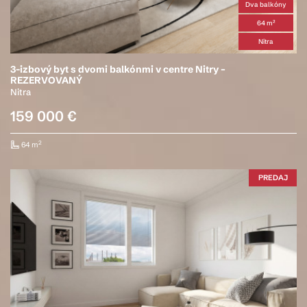
Dva balkóny
64 m²
Nitra
3-izbový byt s dvomi balkónmi v centre Nitry –
REZERVOVANÝ
Nitra
159 000 €
2
64 m
PREDAJ