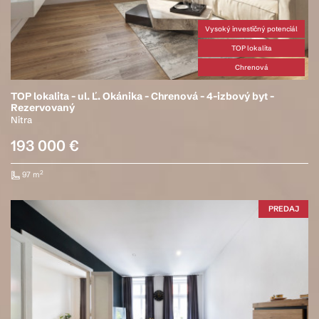
Vysoký investičný potenciál
TOP lokalita
Chrenová
TOP lokalita - ul. Ľ. Okánika - Chrenová - 4-izbový byt -
Rezervovaný
Nitra
193 000 €
2
97 m
PREDAJ