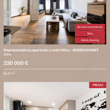
Bývanie aj podnikanie
Nitra
Airbnb, Booking
Reprezentatívny apartmán v srdci Nitry – REZERVOVANÝ
Nitra
230 000 €
2
84 m
PREDAJ