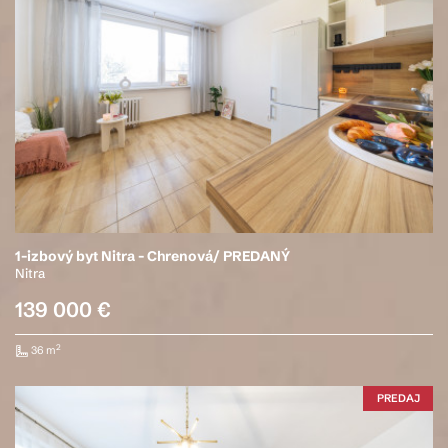
1-izbový byt Nitra - Chrenová/ PREDANÝ
Nitra
139 000 €
2
36 m
PREDAJ