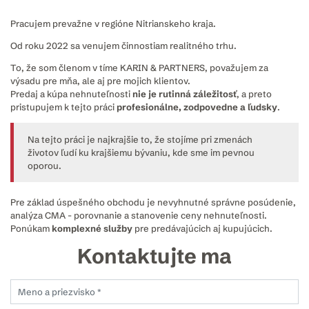
Pracujem prevažne v regióne Nitrianskeho kraja.
Od roku 2022 sa venujem činnostiam realitného trhu.
To, že som členom v tíme KARIN & PARTNERS, považujem za
výsadu pre mňa, ale aj pre mojich klientov.
Predaj a kúpa nehnuteľnosti
nie je rutinná záležitosť
, a preto
pristupujem k tejto práci
profesionálne, zodpovedne a ľudsky
.
Na tejto práci je najkrajšie to, že stojíme pri zmenách
životov ľudí ku krajšiemu bývaniu, kde sme im pevnou
oporou.
Pre základ úspešného obchodu je nevyhnutné správne posúdenie,
analýza CMA - porovnanie a stanovenie ceny nehnuteľnosti.
Ponúkam
komplexné služby
pre predávajúcich aj kupujúcich.
Kontaktujte ma