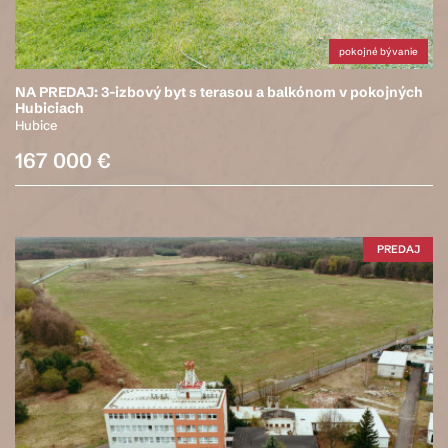
pokojné bývanie
NA PREDAJ: 3-izbový byt s terasou a balkónom v pokojných
Hubiciach
Hubice
167 000 €
PREDAJ