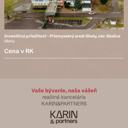
Investičná príležitosť - Priemyselný areál Gbely, okr. Skalica
Gbely
Cena v RK
Vaše bývanie, naša vášeň
realitná kancelária
KARIN&PARTNERS