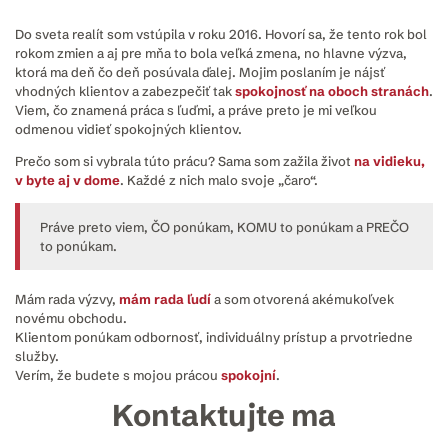
Do sveta realít som vstúpila v roku 2016. Hovorí sa, že tento rok bol
rokom zmien a aj pre mňa to bola veľká zmena, no hlavne výzva,
ktorá ma deň čo deň posúvala ďalej. Mojim poslaním je nájsť
vhodných klientov a zabezpečiť tak
spokojnosť na oboch stranách
.
Viem, čo znamená práca s ľuďmi, a práve preto je mi veľkou
odmenou vidieť spokojných klientov.
Prečo som si vybrala túto prácu? Sama som zažila život
na vidieku,
v byte aj v dome
. Každé z nich malo svoje „čaro“.
Práve preto viem, ČO ponúkam, KOMU to ponúkam a PREČO
to ponúkam.
Mám rada výzvy,
mám rada ľudí
a som otvorená akémukoľvek
novému obchodu.
Klientom ponúkam odbornosť, individuálny prístup a prvotriedne
služby.
Verím, že budete s mojou prácou
spokojní
.
Kontaktujte ma