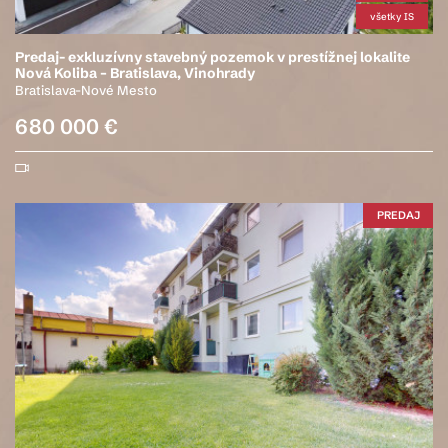
všetky IS
Predaj- exkluzívny stavebný pozemok v prestížnej lokalite
Nová Koliba – Bratislava, Vinohrady
Bratislava-Nové Mesto
680 000 €
PREDAJ